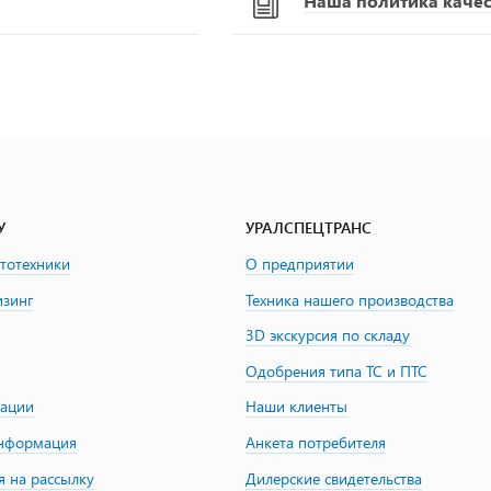
Наша политика качест
У
УРАЛСПЕЦТРАНС
втотехники
О предприятии
изинг
Техника нашего производства
3D экскурсия по складу
Одобрения типа ТС и ПТС
зации
Наши клиенты
информация
Анкета потребителя
я на рассылку
Дилерские свидетельства