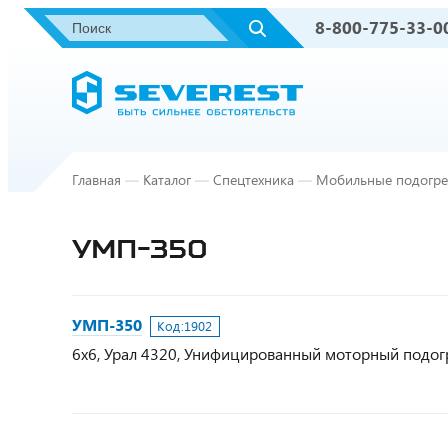
8-800-775-33-0
Главная
—
Каталог
—
Спецтехника
—
Мобильные подогре
УМП-350
УМП-350
Код:
1902
6х6, Урал 4320, Унифицированный моторный подог