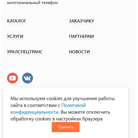
многоканальный телефон
КАТАЛОГ
ЗАКАЗЧИКУ
УСЛУГИ
ПАРТНЕРАМ
УРАЛСПЕЦТРАНС
НОВОСТИ
Мы используем cookies для улучшения работы
сайта в соответствии с
Политикой
УралСпецТранс
конфиденциальности
. Вы можете отключить
© ООО «Урал СТ», 2000-2026
обработку cookies в настройках браузера
Политика конфиденциальности
Принять
RUS
ENG
CHN