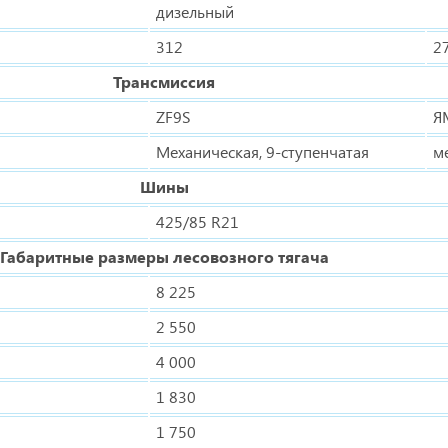
дизельный
312
2
Трансмиссия
ZF9S
Я
Механическая, 9-ступенчатая
м
Шины
425/85 R21
Габаритные размеры лесовозного тягача
8 225
2 550
4 000
1 830
1 750