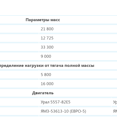
Параметры масс
21 800
12 725
33 300
9 000
пределение нагрузки от тягача полной массы
5 800
16 000
Двигатель
Урал 5557-82Е5
У
ЯМЗ-53613-10 (ЕВРО-5)
Я