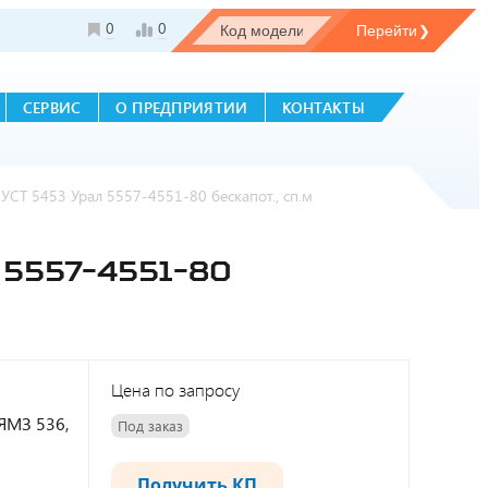
0
0
СЕРВИС
О ПРЕДПРИЯТИИ
КОНТАКТЫ
СТ 5453 Урал 5557-4551-80 бескапот., сп.м
5557-4551-80
Цена по запросу
 ЯМЗ 536,
Под заказ
Получить КП