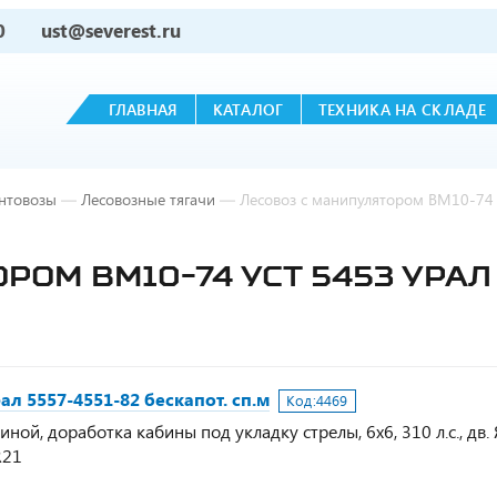
0
ust@severest.ru
ГЛАВНАЯ
КАТАЛОГ
ТЕХНИКА НА СКЛАДЕ
нтовозы
—
Лесовозные тягачи
—
Лесовоз с манипулятором ВМ10-74 У
ОМ ВМ10-74 УСТ 5453 УРАЛ 
л 5557-4551-82 бескапот. сп.м
Код:
4469
ой, доработка кабины под укладку стрелы, 6х6, 310 л.с., дв.
R21