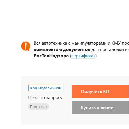
Вся автотехника с манипуляторами и КМУ по
комплектом документов
для постановки на
РосТехНадзора
(
сертификат
)
Код модели:
7996
Получить КП
Цена по запросу
Под заказ
Купить в лизинг