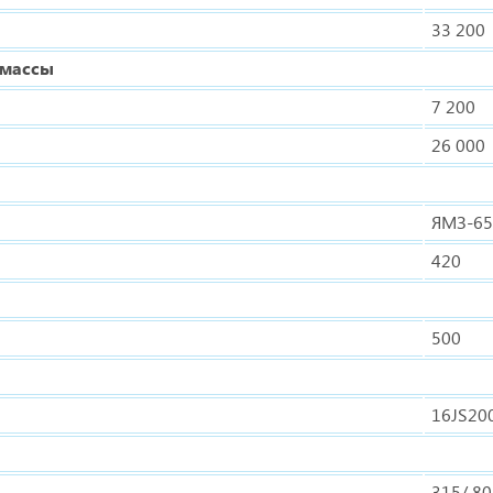
33 200
 массы
7 200
26 000
ЯМЗ-65
420
500
16JS20
315/ 80