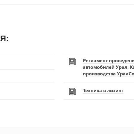
я:
Регламент проведен
автомобилей Урал, К
производства УралС
Техника в лизинг