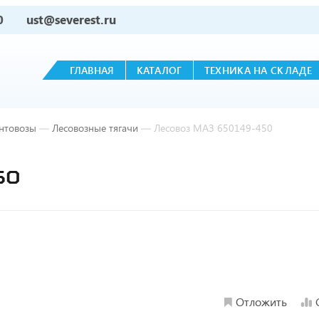
0
ust@severest.ru
ГЛАВНАЯ
КАТАЛОГ
ТЕХНИКА НА СКЛАДЕ
нтовозы
—
Лесовозные тягачи
—
Лесовоз МАЗ 650149-450
50
Отложить