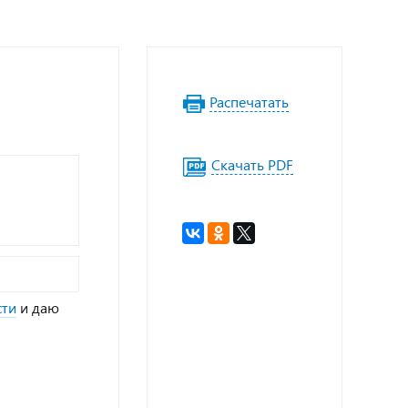
Распечатать
Скачать PDF
сти
и даю