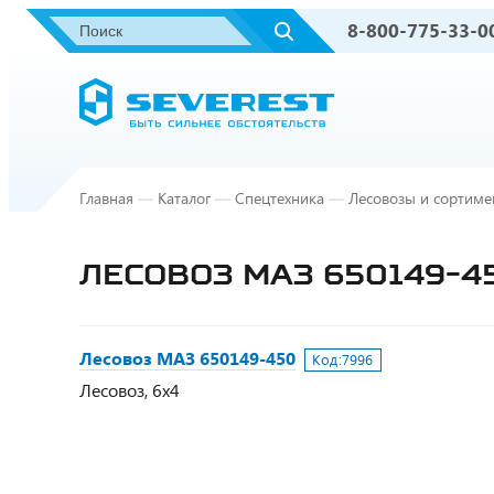
8-800-775-33-0
Главная
—
Каталог
—
Спецтехника
—
Лесовозы и сортиме
ЛЕСОВОЗ МАЗ 650149-4
Лесовоз МАЗ 650149-450
Код:
7996
Лесовоз, 6х4