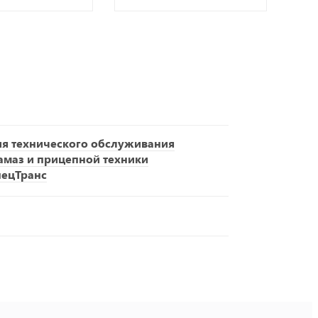
ия технического обслуживания
амаз и прицепной техники
пецТранс