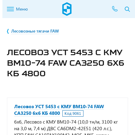
Меню
Лесовозные тягачи FAW
ЛЕСОВОЗ УСТ 5453 С КМУ
ВМ10-74 FAW CA3250 6Х6
КБ 4800
Лесовоз УСТ 5453 с КМУ ВМ10-74 FAW
CA3250 6х6 КБ 4800
Код:
9061
6х6, Лесовоз с КМУ ВМ10-74 (10,0 тн/м, 3100 кг
на 3,0 м, 7,4 м) ДВС CA6DM2-42E51 (420 л.с.),
КПП FAW CA10TAX190M2, МОБ, МКБ, шины