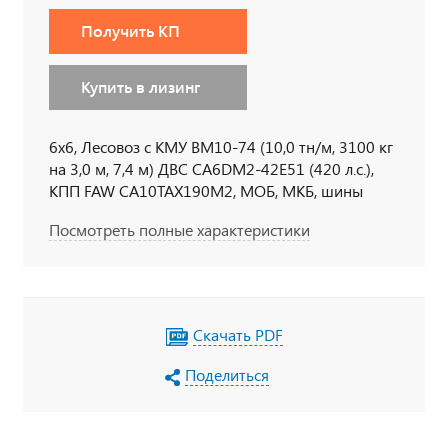
Получить КП
Купить в лизинг
6х6, Лесовоз с КМУ ВМ10-74 (10,0 тн/м, 3100 кг
на 3,0 м, 7,4 м) ДВС CA6DM2-42E51 (420 л.с.),
КПП FAW CA10TAX190M2, МОБ, МКБ, шины
315/80 R 22,5, кабина со спальным местом,
Посмотреть полные характеристики
кондиционер, независимый отопитель кабины
Webasto Air Top 2000, УВЭОС
Скачать PDF
Поделиться