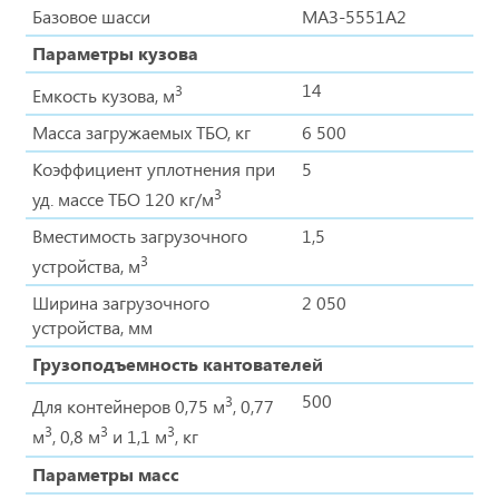
Базовое шасси
МАЗ-5551А2
Параметры кузова
14
3
Емкость кузова, м
Масса загружаемых ТБО, кг
6 500
Коэффициент уплотнения при
5
3
уд. массе ТБО 120 кг/м
Вместимость загрузочного
1,5
3
устройства, м
Ширина загрузочного
2 050
устройства, мм
Грузоподъемность кантователей
500
3
Для контейнеров 0,75 м
, 0,77
3
3
3
м
, 0,8 м
и 1,1 м
, кг
Параметры масс