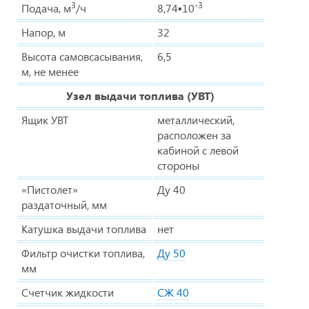
3
-3
Подача, м
/ч
8,74▪10
Напор, м
32
Высота самовсасывания,
6,5
м, не менее
Узел выдачи топлива (УВТ)
Ящик УВТ
металлический,
расположен за
кабиной с левой
стороны
«Пистолет»
Ду 40
раздаточный, мм
Катушка выдачи топлива
нет
Фильтр очистки топлива,
Ду 50
мм
Счетчик жидкости
СЖ 40