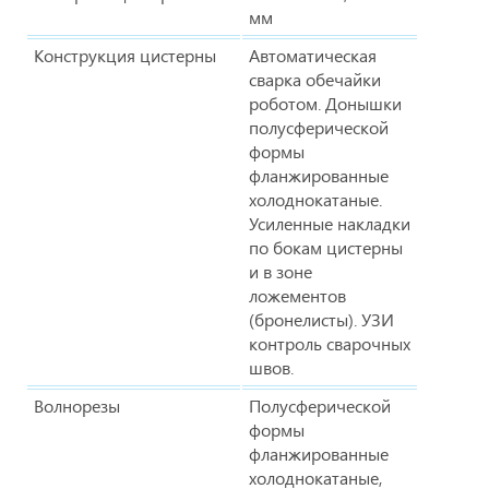
мм
Конструкция цистерны
Автоматическая
сварка обечайки
роботом. Донышки
полусферической
формы
фланжированные
холоднокатаные.
Усиленные накладки
по бокам цистерны
и в зоне
ложементов
(бронелисты). УЗИ
контроль сварочных
швов.
Волнорезы
Полусферической
формы
фланжированные
холоднокатаные,