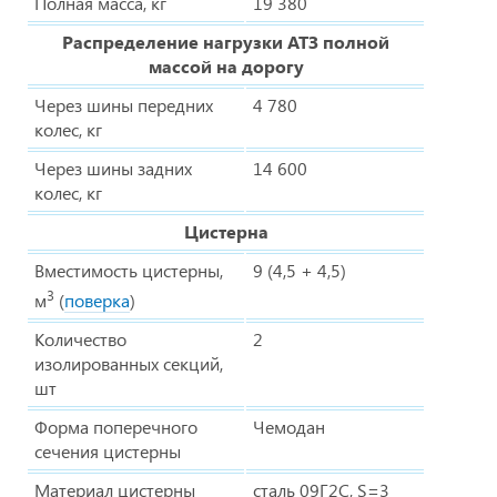
Полная масса, кг
19 380
Распределение нагрузки АТЗ полной
массой на дорогу
Через шины передних
4 780
колес, кг
Через шины задних
14 600
колес, кг
Цистерна
Вместимость цистерны,
9 (4,5 + 4,5)
3
м
(
поверка
)
Количество
2
изолированных секций,
шт
Форма поперечного
Чемодан
сечения цистерны
Материал цистерны
сталь 09Г2С, S=3