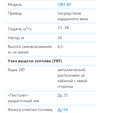
Модель
СВН-80
Привод
посредством
карданного вала
32...38
3
Подача, м
/ч
Напор, м
26
Высота самовсасывания,
6,5
м, не менее
Узел выдачи топлива (УВТ)
Ящик УВТ
металлический,
расположен за
кабиной с левой
стороны
«Пистолет»
Ду 25
раздаточный, мм
Фильтр очистки топлива,
Ду 50