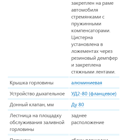
закреплен на раме
автомобиля
стремянками с
пружинными
компенсаторами.
Цистерна
установлена в
ложементах через
резиновый демпфер
и закреплена
стяжными лентами.
Крышка горловины
алюминиевая
Устройство дыхательное
УД2-80 (фланцевое)
Донный клапан, мм
Ду 80
Лестница на площадку
заднее
обслуживания заливной
расположение
горловины
Поручень
сбоку площадки