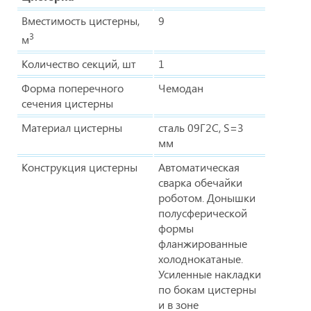
Вместимость цистерны,
9
3
м
Количество секций, шт
1
Форма поперечного
Чемодан
сечения цистерны
Материал цистерны
сталь 09Г2С, S=3
мм
Конструкция цистерны
Автоматическая
сварка обечайки
роботом. Донышки
полусферической
формы
фланжированные
холоднокатаные.
Усиленные накладки
по бокам цистерны
и в зоне