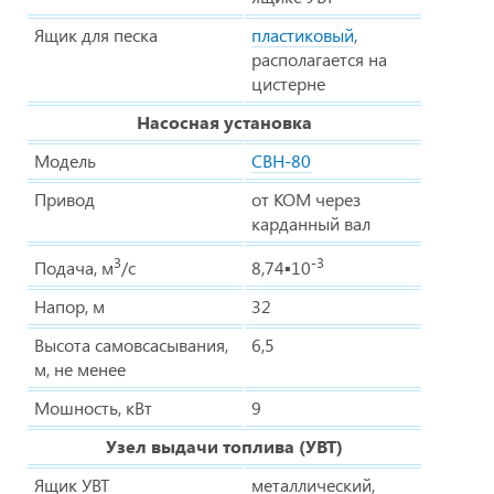
Ящик для песка
пластиковый
,
располагается на
цистерне
Насосная установка
Модель
СВН-80
Привод
от КОМ через
карданный вал
3
-3
Подача, м
/c
8,74▪10
Напор, м
32
Высота самовсасывания,
6,5
м, не менее
Мошность, кВт
9
Узел выдачи топлива (УВТ)
Ящик УВТ
металлический,