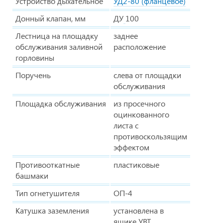
Устройство дыхательное
УД2-80 (фланцевое)
Донный клапан, мм
ДУ
100
Лестница на площадку
заднее
обслуживания заливной
расположение
горловины
Поручень
слева от площадки
обслуживания
Площадка обслуживания
из просечного
оцинкованного
листа с
противоскользящим
эффектом
Противооткатные
пластиковые
башмаки
Тип огнетушителя
ОП-4
Катушка заземления
установлена в
ящике УВТ