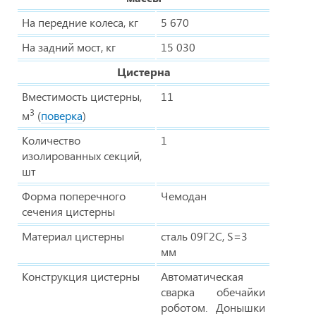
На передние колеса, кг
5 670
На задний мост, кг
15 030
Цистерна
Вместимость цистерны,
11
3
м
(
поверка
)
Количество
1
изолированных секций,
шт
Форма поперечного
Чемодан
сечения цистерны
Материал цистерны
сталь 09Г2С, S=3
мм
Конструкция цистерны
Автоматическая
сварка обечайки
роботом. Донышки