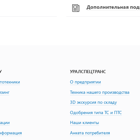
Дополнительная подг
У
УРАЛСПЕЦТРАНС
втотехники
О предприятии
изинг
Техника нашего производства
3D экскурсия по складу
Одобрения типа ТС и ПТС
зации
Наши клиенты
информация
Анкета потребителя