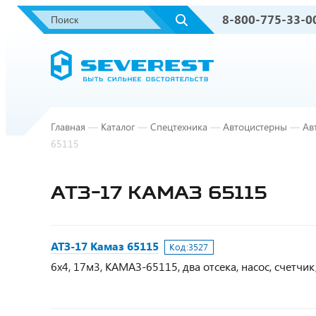
8-800-775-33-0
Главная
—
Каталог
—
Спецтехника
—
Автоцистерны
—
Ав
65115
АТЗ-17 КАМАЗ 65115
АТЗ-17 Камаз 65115
Код:
3527
6х4, 17м3, КАМАЗ-65115, два отсека, насос, счетчик