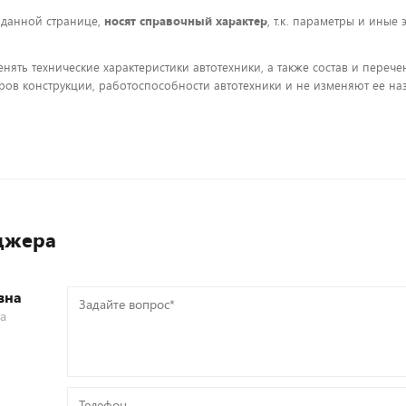
 данной странице,
носят справочный характер
, т.к. параметры и иные
енять технические характеристики автотехники, а также состав и пере
ов конструкции, работоспособности автотехники и не изменяют ее на
джера
вна
Задайте
са
вопрос*
Телефон