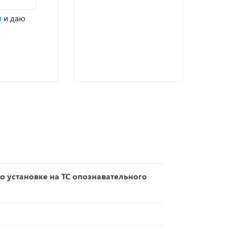
и
и даю
о установке на ТС опознавательного