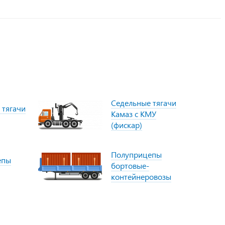
Седельные тягачи
 тягачи
Камаз с КМУ
(фискар)
Полуприцепы
епы
бортовые-
контейнеровозы