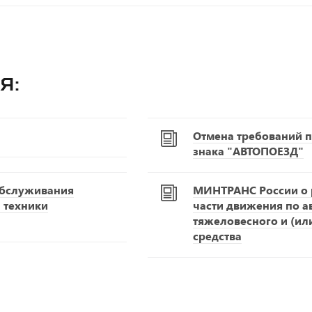
я:
Отмена требований п
знака "АВТОПОЕЗД"
обслуживания
МИНТРАНС России о р
 техники
части движения по 
тяжеловесного и (ил
средства