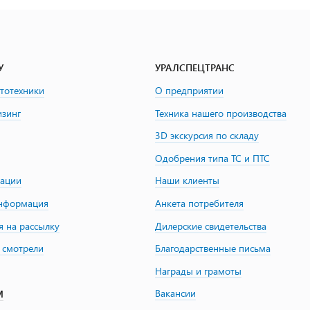
У
УРАЛСПЕЦТРАНС
втотехники
О предприятии
изинг
Техника нашего производства
3D экскурсия по складу
Одобрения типа ТС и ПТС
зации
Наши клиенты
информация
Анкета потребителя
я на рассылку
Дилерские свидетельства
 смотрели
Благодарственные письма
Награды и грамоты
Вакансии
М