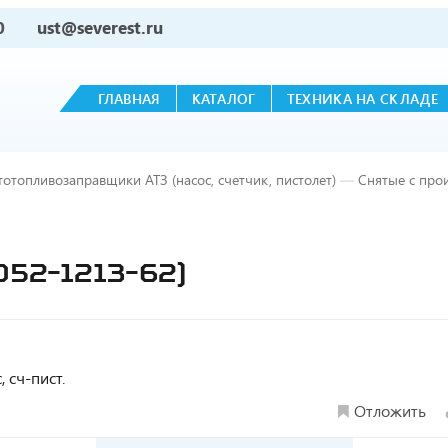
0
ust@severest.ru
ГЛАВНАЯ
КАТАЛОГ
ТЕХНИКА НА СКЛАДЕ
тотопливозаправщики АТЗ (насос, счетчик, пистолет)
—
Снятые с про
052-1213-62)
 сч-пист.
Отложить