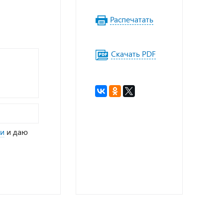
Распечатать
Скачать PDF
ти
и даю