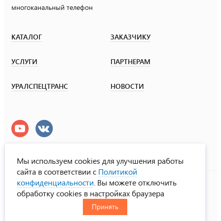
многоканальный телефон
КАТАЛОГ
ЗАКАЗЧИКУ
УСЛУГИ
ПАРТНЕРАМ
УРАЛСПЕЦТРАНС
НОВОСТИ
Мы используем cookies для улучшения работы
сайта в соответствии с
Политикой
УралСпецТранс
конфиденциальности
. Вы можете отключить
© ООО «Урал СТ», 2000-2026
обработку cookies в настройках браузера
Политика конфиденциальности
Принять
RUS
ENG
CHN