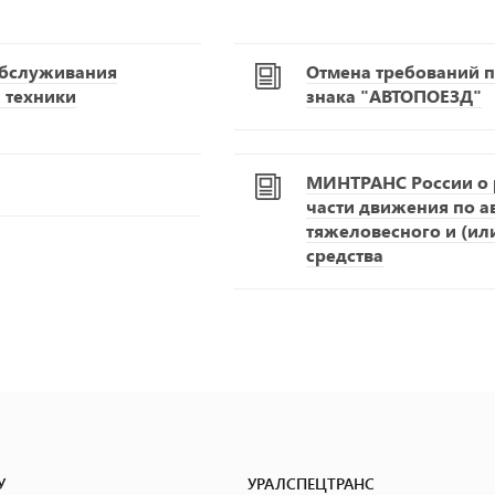
обслуживания
Отмена требований п
 техники
знака "АВТОПОЕЗД"
МИНТРАНС России о р
части движения по 
тяжеловесного и (ил
средства
У
УРАЛСПЕЦТРАНС