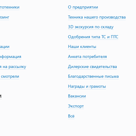
втотехники
О предприятии
изинг
Техника нашего производства
3D экскурсия по складу
Одобрения типа ТС и ПТС
зации
Наши клиенты
информация
Анкета потребителя
я на рассылку
Дилерские свидетельства
 смотрели
Благодарственные письма
Награды и грамоты
Вакансии
М
Экспорт
Всё