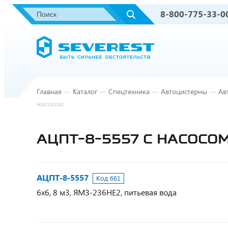
8-800-775-33-0
Главная
—
Каталог
—
Спецтехника
—
Автоцистерны
—
Ав
насосом
АЦПТ-8-5557 С НАСОСО
АЦПТ-8-5557
Код:
661
6х6, 8 м3, ЯМЗ-236НЕ2, питьевая вода