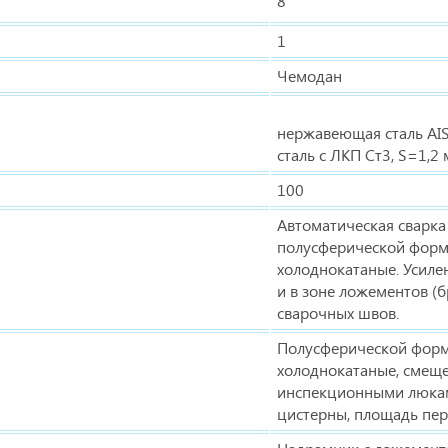
8
1
Чемодан
нержавеющая сталь AIS
сталь с ЛКП Ст3, S=1,2
100
Автоматическая сварк
полусферической фор
холоднокатаные. Усиле
и в зоне ложементов (
сварочных швов.
Полусферической фор
холоднокатаные, смеще
инспекционными люкам
цистерны, площадь пе