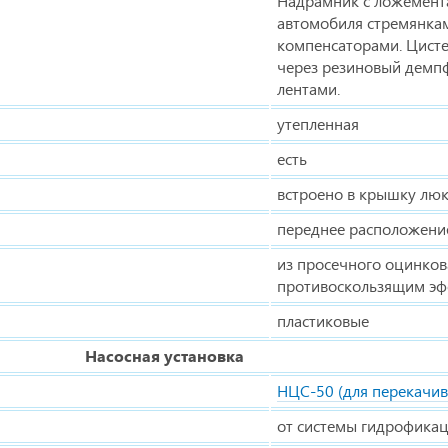
Надрамник с ложемент
автомобиля стремянка
компенсаторами. Цисте
через резиновый демп
лентами.
утепленная
есть
встроено в крышку лю
переднее расположени
из просечного оцинков
противоскользящим э
пластиковые
Насосная установка
НЦС-50 (для перекачи
от системы гидрофика