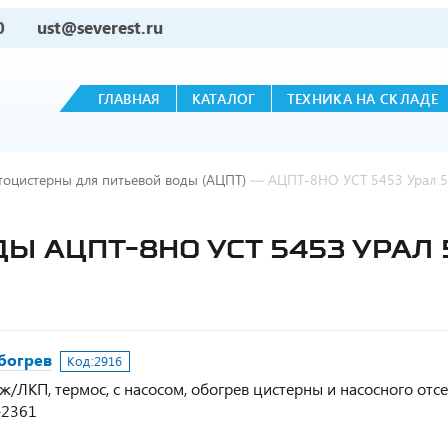
0
ust@severest.ru
ГЛАВНАЯ
КАТАЛОГ
ТЕХНИКА НА СКЛАДЕ
тоцистерны для питьевой воды (АЦПТ)
—
АЦПТ-8НО УСТ 5453 Урал 5
 АЦПТ-8НО УСТ 5453 УРАЛ 5
обогрев
Код:
2916
рж/ЛКП, термос, с насосом, обогрев цистерны и насосного отсе
З-2361