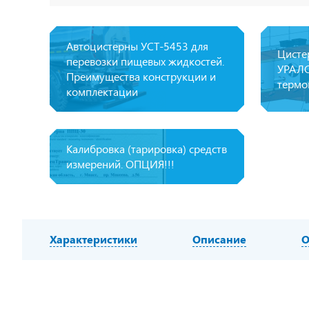
Автоцистерны УСТ-5453 для
Цисте
перевозки пищевых жидкостей.
УРАЛС
Преимущества конструкции и
термо
комплектации
Калибровка (тарировка) средств
измерений. ОПЦИЯ!!!
Характеристики
Описание
О