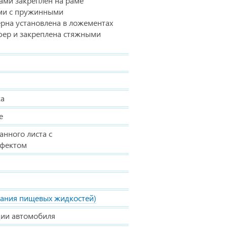
ами закреплен на раме
ми с пружинными
рна установлена в ложементах
фер и закреплена стяжными
ка
е
анного листа с
ффектом
вания пищевых жидкостей)
ции автомобиля