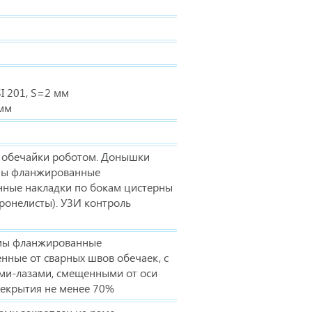
I 201, S=2 мм
 мм
а обечайки роботом. Донышки
мы фланжированные
нные накладки по бокам цистерны
бронелисты). УЗИ контроль
мы фланжированные
нные от сварных швов обечаек, с
и-лазами, смещенными от оси
рекрытия не менее 70%