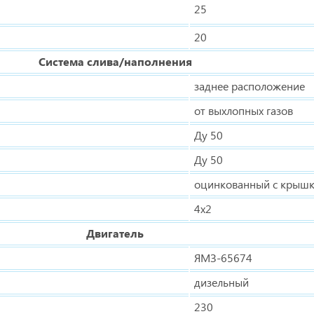
25
20
Система слива/наполнения
заднее расположение
от выхлопных газов
Ду 50
Ду 50
оцинкованный с крышк
4х2
Двигатель
ЯМЗ-65674
дизельный
230