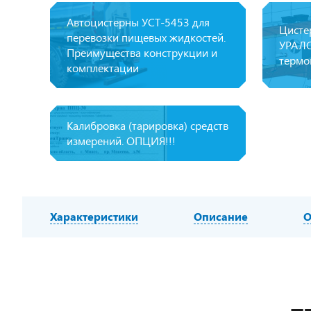
Автоцистерны УСТ-5453 для
Цисте
перевозки пищевых жидкостей.
УРАЛС
Преимущества конструкции и
термо
комплектации
Калибровка (тарировка) средств
измерений. ОПЦИЯ!!!
Характеристики
Описание
О