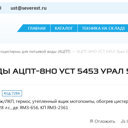
0
ust@severest.ru
ГЛАВНАЯ
КАТАЛОГ
ТЕХНИКА НА СКЛАДЕ
тоцистерны для питьевой воды (АЦПТ)
—
АЦПТ-8НО УСТ 5453 Урал 5
Ы АЦПТ-8НО УСТ 5453 УРАЛ 5
Код:
7264
ерж/ЛКП, термос, утепленный ящик мотопомпы, обогрев цисте
8 л.с., дв. ЯМЗ-656, КП ЯМЗ-2361
Отложить