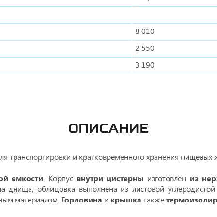
8 010
2 550
3 190
ОПИСАНИЕ
ля транспортировки и кратковременного хранения пищевых жи
ой емкости
. Корпус
внутри цистерны
изготовлен
из не
на днища, облицовка выполнена из листовой углеродистой
нным материалом.
Горловина
и
крышка
также
термоизоли