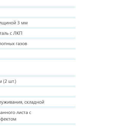
олщиной 3 мм
таль с ЛКП
лопных газов
(2 шт.)
луживания, складной
анного листа с
ффектом