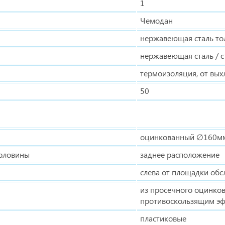
1
Чемодан
нержавеющая сталь т
нержавеющая сталь / с
термоизоляция, от вых
50
оцинкованный ∅160мм 
орловины
заднее расположение
слева от площадки обс
из просечного оцинков
противоскользящим э
пластиковые