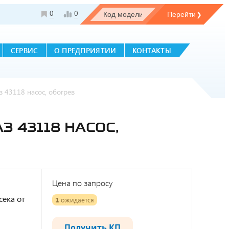
0
0
СЕРВИС
О ПРЕДПРИЯТИИ
КОНТАКТЫ
 43118 насос, обогрев
З 43118 НАСОС,
Цена по запросу
сека от
1
ожидается
Получить КП