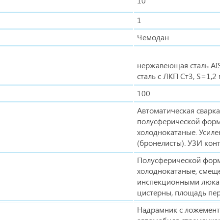
10
1
Чемодан
нержавеющая сталь AIS
сталь с ЛКП Ст3, S=1,2
100
Автоматическая сварк
полусферической фор
холоднокатаные. Усиле
(бронелисты). УЗИ кон
Полусферической фор
холоднокатаные, смеще
инспекционными люкам
цистерны, площадь пе
Надрамник с ложемент