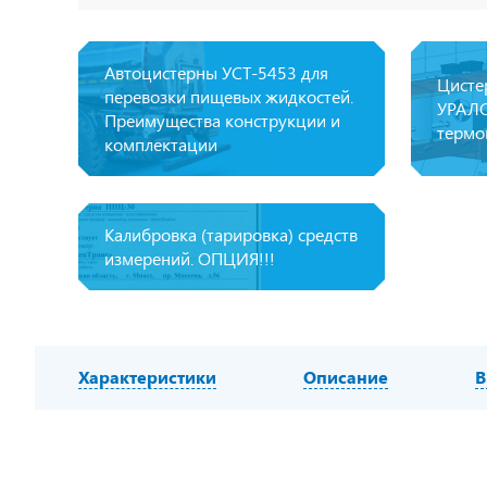
Автоцистерны УСТ-5453 для
Цисте
перевозки пищевых жидкостей.
УРАЛС
Преимущества конструкции и
термо
комплектации
Калибровка (тарировка) средств
измерений. ОПЦИЯ!!!
Характеристики
Описание
В