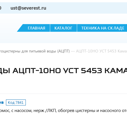
0
ust@severest.ru
ГЛАВНАЯ
КАТАЛОГ
ТЕХНИКА НА СКЛАДЕ
тоцистерны для питьевой воды (АЦПТ)
—
АЦПТ-10НО УСТ 5453 Камаз
Ы АЦПТ-10НО УСТ 5453 КАМА
ев
Код:
7841
ермос, с насосом, нерж./ЛКП, обогрев цистерны и насосного от