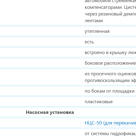
автомобиля стремянк
компенсаторами. Цисте
через резиновый демп
лентами.
утепленная
есть
встроено в крышку лю
боковое расположение
из просечного оцинков
противоскользящим э
по бокам от площадки
пластиковые
Насосная установка
НЦС-50 (для перекачи
от системы гидрофика