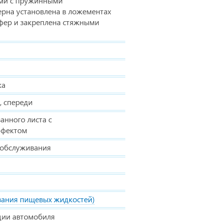
ами с пружинными
рна установлена в ложементах
фер и закреплена стяжными
ка
, спереди
анного листа с
ффектом
 обслуживания
вания пищевых жидкостей)
ции автомобиля