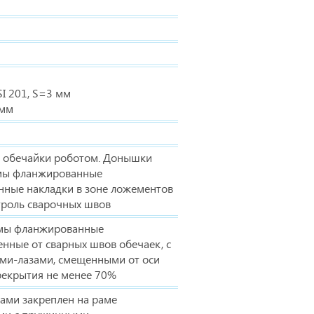
I 201, S=3 мм
 мм
а обечайки роботом. Донышки
мы фланжированные
нные накладки в зоне ложементов
троль сварочных швов
мы фланжированные
нные от сварных швов обечаек, с
и-лазами, смещенными от оси
рекрытия не менее 70%
ами закреплен на раме