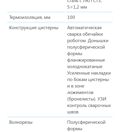
сталь с ЛКП Ст3,
S=1,2 мм
Термоизоляция, мм
100
Конструкция цистерны
Автоматическая
сварка обечайки
роботом. Донышки
полусферической
формы
фланжированные
холоднокатаные.
Усиленные накладки
по бокам цистерны
и в зоне
ложементов
(бронелисты). УЗИ
контроль сварочных
швов.
Волнорезы
Полусферической
формы