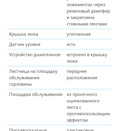
ложементах через
резиновый демпфер
и закреплена
стяжными лентами.
Крышка люка
утепленная
Датчик уровня
есть
Устройство дыхательное
встроено в крышку
люка
Лестница на площадку
переднее
обслуживания
расположение
горловины
Площадка обслуживания
из просечного
оцинкованного
листа с
противоскользящим
эффектом
Противооткатные
пластиковые