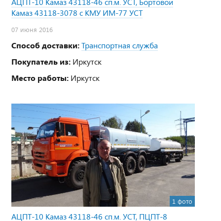
АЦПТ-10 Камаз 43118-46 сп.м. УСТ, Бортовой
Камаз 43118-3078 с КМУ ИМ-77 УСТ
07 июня 2016
Способ доставки:
Транспортная служба
Покупатель из:
Иркутск
Место работы:
Иркутск
1 фото
АЦПТ-10 Камаз 43118-46 сп.м. УСТ, ПЦПТ-8