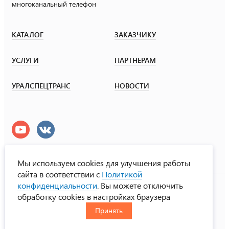
многоканальный телефон
КАТАЛОГ
ЗАКАЗЧИКУ
УСЛУГИ
ПАРТНЕРАМ
УРАЛСПЕЦТРАНС
НОВОСТИ
Мы используем cookies для улучшения работы
сайта в соответствии с
Политикой
УралСпецТранс
конфиденциальности
. Вы можете отключить
© ООО «Урал СТ», 2000-2026
обработку cookies в настройках браузера
Политика конфиденциальности
Принять
RUS
ENG
CHN