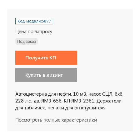
Код модели:
5877
Цена по запросу
Под заказ
Получить КП
Купить в лизинг
Автоцистерна для нефти, 10 м3, насос СЦЛ, 6х6,
228 л.с., дв. ЯМЗ-656, КП ЯМЗ-2361, Держатели
для табличек, пеналы для огнетушителя,
тахограф под ADR, кнопки отключения массы в
Посмотреть полные характеристики
кабине по ДОПОГ, наружная кнопка
отключения массы по IP65, УОС, набор ДОПОГ,
колпачки на клеммы АКБ