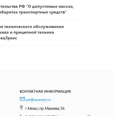
ельства РФ "О допустимых массах,
габаритах транспортных средств"
ия технического обслуживания
амаз и прицепной техники
пецТранс
КОНТАКТНАЯ ИНФОРМАЦИЯ
ust@severest.ru
г. Миасс, пр. Макеева, 56