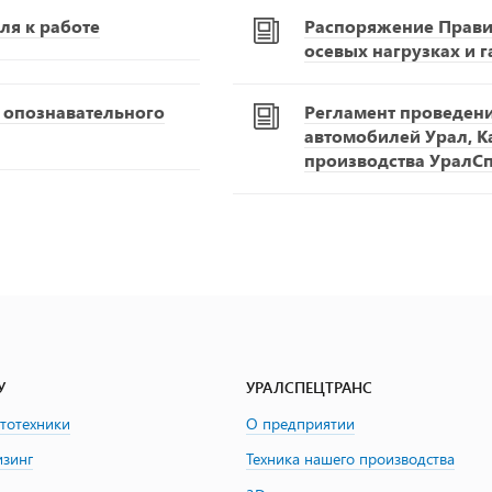
ля к работе
Распоряжение Правит
осевых нагрузках и 
С опознавательного
Регламент проведен
автомобилей Урал, К
производства УралС
У
УРАЛСПЕЦТРАНС
втотехники
О предприятии
изинг
Техника нашего производства