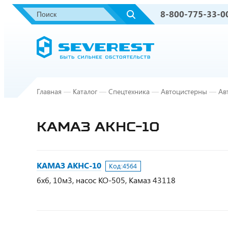
8-800-775-33-0
Главная
—
Каталог
—
Спецтехника
—
Автоцистерны
—
Ав
КАМАЗ АКНС-10
КАМАЗ АКНС-10
Код:
4564
6х6, 10м3, насос КО-505, Камаз 43118