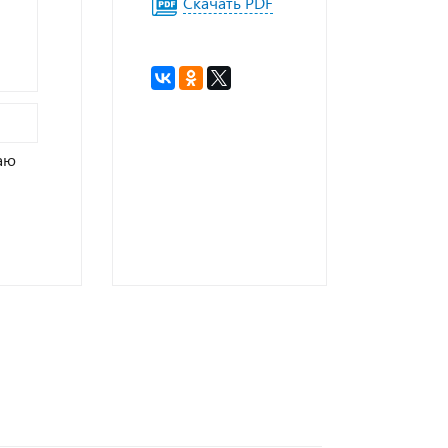
Скачать PDF
аю