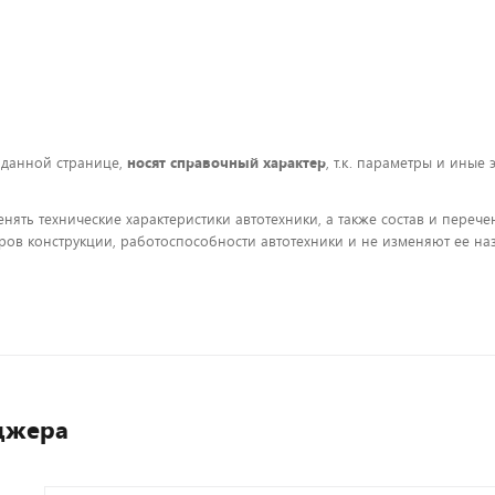
 данной странице,
носят справочный характер
, т.к. параметры и иные
енять технические характеристики автотехники, а также состав и пере
ов конструкции, работоспособности автотехники и не изменяют ее на
джера