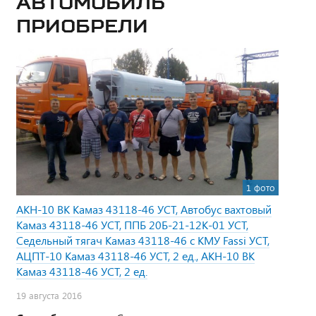
Автомобиль
приобрели
1 фото
АКН-10 ВК Камаз 43118-46 УСТ, Автобус вахтовый
Камаз 43118-46 УСТ, ППБ 20Б-21-12К-01 УСТ,
Седельный тягач Камаз 43118-46 с КМУ Fassi УСТ,
АЦПТ-10 Камаз 43118-46 УСТ, 2 ед., АКН-10 ВК
Камаз 43118-46 УСТ, 2 ед.
19 августа 2016