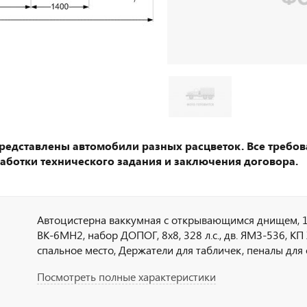
представлены автомобили разных расцветок. Все требов
аботки технического задания и заключения договора.
Автоцистерна ваккумная с открывающимся днищем, 1
ВК-6МН2, набор ДОПОГ, 8х8, 328 л.с., дв. ЯМЗ-536, КП
спальное место, Держатели для табличек, пеналы для
тахограф под ADR, кнопки отключения массы в кабин
Посмотреть полные характеристики
наружная кнопка отключения массы по IP65, УОС, на
на клеммы АКБ