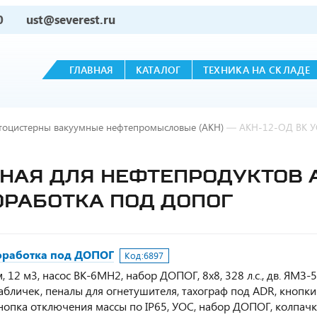
0
ust@severest.ru
ГЛАВНАЯ
КАТАЛОГ
ТЕХНИКА НА СКЛАДЕ
тоцистерны вакуумные нефтепромысловые (АКН)
—
АКН-12-ОД ВК У
АЯ ДЛЯ НЕФТЕПРОДУКТОВ АК
ДОРАБОТКА ПОД ДОПОГ
доработка под ДОПОГ
Код:
6897
2 м3, насос ВК-6МН2, набор ДОПОГ, 8х8, 328 л.с., дв. ЯМЗ-5
табличек, пеналы для огнетушителя, тахограф под ADR, кнопки
опка отключения массы по IP65, УОС, набор ДОПОГ, колпачк