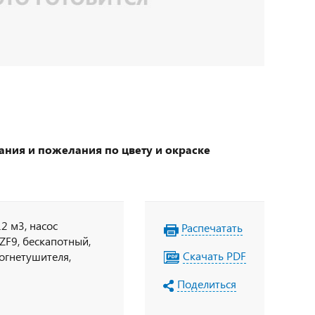
ания и пожелания по цвету и окраске
2 м3, насос
Распечатать
 ZF9, бескапотный,
Скачать PDF
 огнетушителя,
е по ДОПОГ,
Поделиться
бор ДОПОГ, колпачки