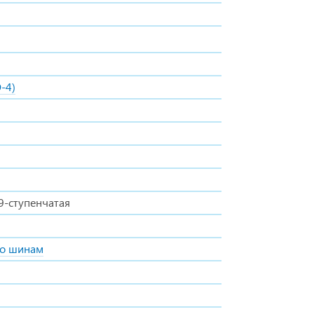
-4)
9-ступенчатая
о шинам