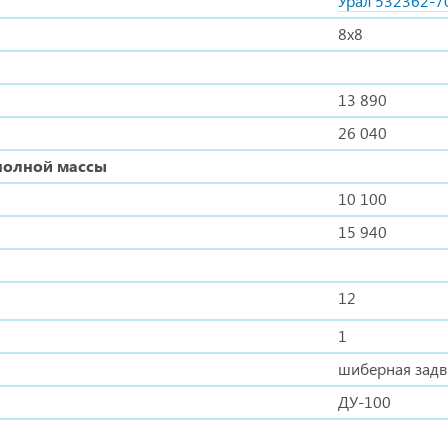
Урал 532362-7
8х8
13 890
26 040
полной массы
10 100
15 940
12
1
шиберная зад
ДУ-100