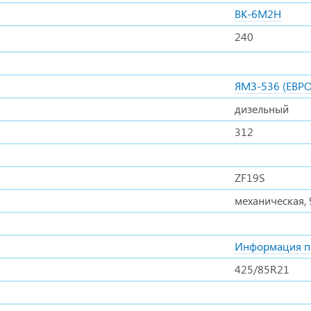
ВК-6М2Н
240
ЯМЗ-536 (ЕВРО
дизельный
312
ZF19S
механическая, 
Информация п
425/85R21