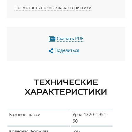
табличек, пеналы для огнетушителя, тахограф
Посмотреть полные характеристики
под ADR, кнопки отключения массы в кабине по
ДОПОГ, наружная кнопка отключения массы по
IP65, УОС, набор ДОПОГ, колпачки на клеммы
АКБ
Скачать PDF
Поделиться
ТЕХНИЧЕСКИЕ
ХАРАКТЕРИСТИКИ
Базовое шасси
Урал 4320-1951-
60
Колесная формула
6х6