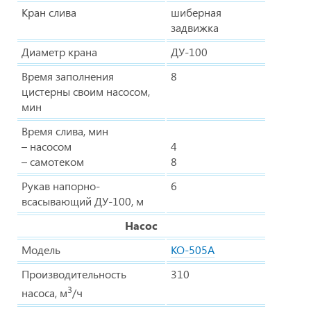
Кран слива
шиберная
задвижка
Диаметр крана
ДУ-100
Время заполнения
8
цистерны своим насосом,
мин
Время слива, мин
– насосом
4
– самотеком
8
Рукав напорно-
6
всасывающий ДУ-100, м
Насос
Модель
КО-505А
Производительность
310
3
насоса, м
/ч