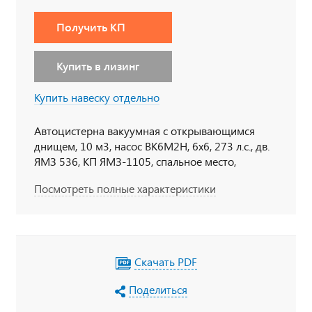
Получить КП
Купить в лизинг
Купить навеску отдельно
Автоцистерна вакуумная с открывающимся
днищем, 10 м3, насос ВК6М2Н, 6х6, 273 л.с., дв.
ЯМЗ 536, КП ЯМЗ-1105, спальное место,
Держатели для табличек, пеналы для
Посмотреть полные характеристики
огнетушителя, тахограф под ADR, кнопки
отключения массы в кабине по ДОПОГ,
наружная кнопка отключения массы по IP65,
УОС, набор ДОПОГ, колпачки на клеммы АКБ
Скачать PDF
Поделиться