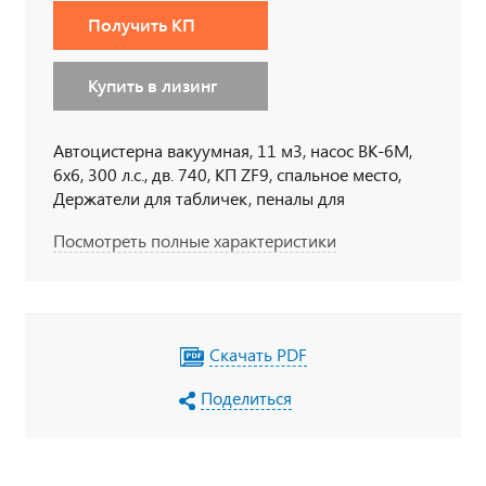
Получить КП
Купить в лизинг
Автоцистерна вакуумная, 11 м3, насос ВК-6М,
6х6, 300 л.с., дв. 740, КП ZF9, спальное место,
Держатели для табличек, пеналы для
огнетушителя, тахограф под ADR, кнопки
Посмотреть полные характеристики
отключения массы в кабине по ДОПОГ,
наружная кнопка отключения массы по IP65,
УОС, набор ДОПОГ, колпачки на клеммы АКБ
Скачать PDF
Поделиться