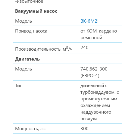
-избыточное
Вакуумный насос
Модель
ВК-6М2Н
Привод насоса
от КОМ, кардано
ременной
240
3
Производительность, м
/ч
Двигатель
Модель
740.662-300
(ЕВРО-4)
Тип
дизельный с
турбонаддувом, с
промежуточным
охлаждением
наддувочного
воздуха
Мощность, л.с.
300