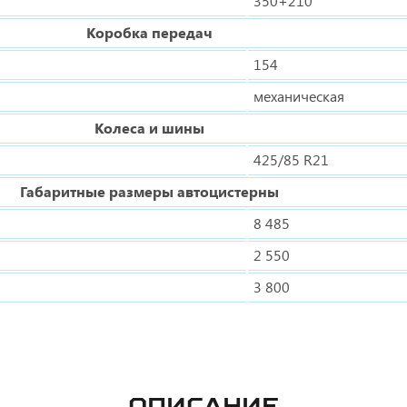
350+210
Коробка передач
154
механическая
Колеса и шины
425/85 R21
Габаритные размеры автоцистерны
8 485
2 550
3 800
ОПИСАНИЕ