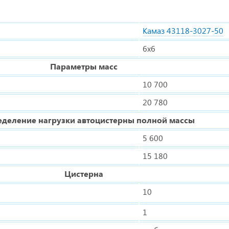
Камаз 43118-3027-50
6х6
Параметры масс
10 700
20 780
еделение нагрузки автоцистерны полной массы
5 600
15 180
Цистерна
10
1