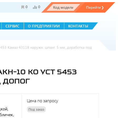
0
0
СЕРВИС
О ПРЕДПРИЯТИИ
КОНТАКТЫ
453 Камаз 43118 наружн. шпанг. 5 мм, доработка под
Н-10 КО УСТ 5453
Д ДОПОГ
Цена по запросу
кой,
Под заказ
абличек,