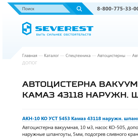
8-800-775-33-0
Главная
—
Каталог
—
Спецтехника
—
Автоцистерны
—
Ав
ДОПОГ
АВТОЦИСТЕРНА ВАКУУМН
КАМАЗ 43118 НАРУЖН. 
АКН-10 КО УСТ 5453 Камаз 43118 наружн. шпан
Автоцистерна вакуумная, 10 м3, насос КО-505, доп
наружные шпангоуты, 5мм, подогрев сливного крана,