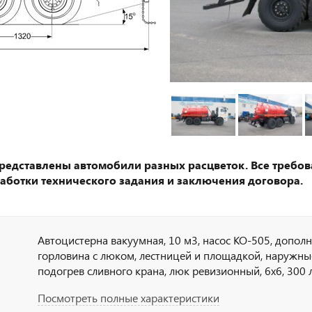
представлены автомобили разных расцветок. Все требов
аботки технического задания и заключения договора.
Автоцистерна вакуумная, 10 м3, насос КО-505, допол
горловина с люком, лестницей и площадкой, наружны
подогрев сливного крана, люк ревизионный, 6х6, 300 л.с
Держатели для табличек, пеналы для огнетушителя, т
Посмотреть полные характеристики
кнопки отключения массы в кабине по ДОПОГ, наруж