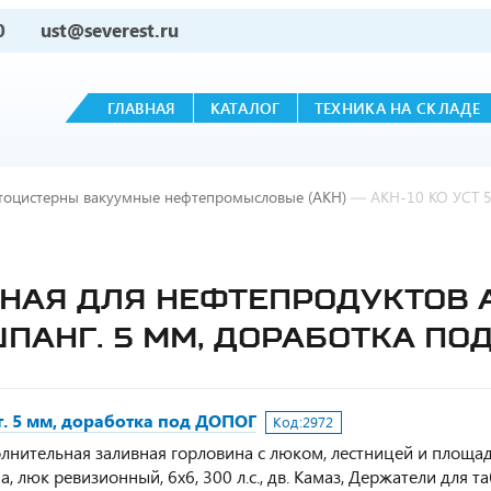
0
ust@severest.ru
ГЛАВНАЯ
КАТАЛОГ
ТЕХНИКА НА СКЛАДЕ
тоцистерны вакуумные нефтепромысловые (АКН)
—
АКН-10 КО УСТ 5
АЯ ДЛЯ НЕФТЕПРОДУКТОВ АК
ШПАНГ. 5 ММ, ДОРАБОТКА ПО
г. 5 мм, доработка под ДОПОГ
Код:
2972
олнительная заливная горловина с люком, лестницей и площад
 люк ревизионный, 6х6, 300 л.с., дв. Камаз, Держатели для т