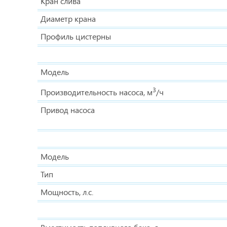
Кран слива
Диаметр крана
Профиль цистерны
Модель
3
Производительность насоса, м
/ч
Привод насоса
Модель
Тип
Мощность, л.с.