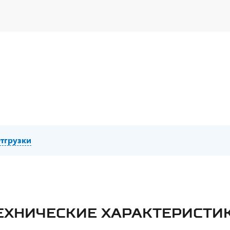
отключения массы по IP65, УОС, набор ДОПОГ, колпа
тгрузки
ЕХНИЧЕСКИЕ ХАРАКТЕРИСТИ