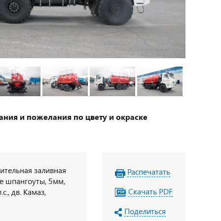
ания и пожелания по цвету и окраске
нительная заливная
Распечатать
е шпангоуты, 5мм,
Скачать PDF
., дв. Камаз,
ахограф под ADR,
Поделиться
ная кнопка