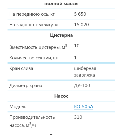
полной массы
На переднюю ось, кг
5 650
На заднюю тележку, кг
15 020
Цистерна
10
3
Вместимость цистерны, м
Количество секций, шт
1
Кран слива
шиберная
задвижка
Диаметр крана
ДУ-100
Насос
Модель
КО-505А
Производительность
310
3
насоса, м
/ч