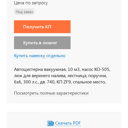
Цена по запросу
Под заказ
Получить КП
Купить в лизинг
Купить навеску отдельно
Автоцистерна вакуумная, 10 м3, насос КО-505,
люк для верхнего налива, лестница, поручни,
6х6, 300 л.с., дв. 740, КП ZF9, спальное место,
Держатели для табличек, пеналы для
Посмотреть полные характеристики
огнетушителя, тахограф под ADR, кнопки
отключения массы в кабине по ДОПОГ,
наружная кнопка отключения массы по IP65,
УОС, набор ДОПОГ, колпачки на клеммы АКБ
Скачать PDF