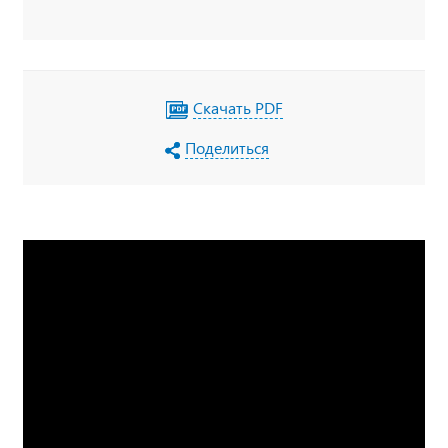
для табличек, пеналы для огнетушителя,
тахограф под ADR, кнопки отключения массы в
кабине по ДОПОГ, наружная кнопка
отключения массы по IP65, УОС, набор ДОПОГ,
колпачки на клеммы АКБ
Скачать PDF
Поделиться