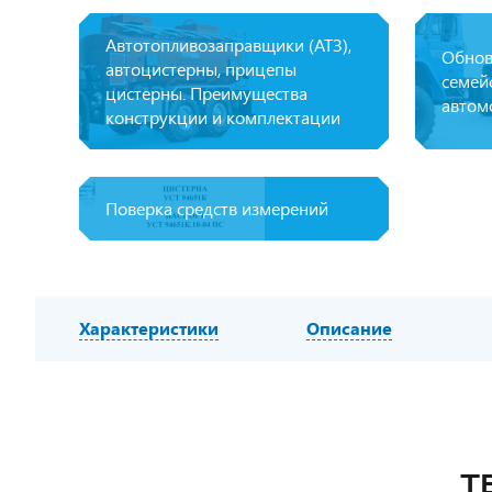
Автотопливозаправщики (АТЗ),
Обнов
автоцистерны, прицепы
семей
цистерны. Преимущества
автом
конструкции и комплектации
Поверка средств измерений
Характеристики
Описание
Т