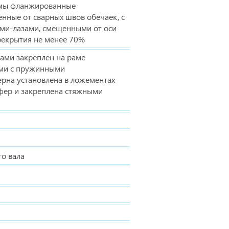
мы фланжированные
нные от сварных швов обечаек, с
и-лазами, смещенными от оси
рекрытия не менее 70%
ами закреплен на раме
ами с пружинными
рна установлена в ложементах
фер и закреплена стяжными
о вала