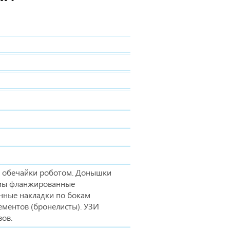
а обечайки роботом. Донышки
мы фланжированные
нные накладки по бокам
ементов (бронелисты). УЗИ
ов.