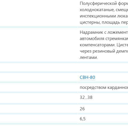
Полусферической фор
холоднокатаные, смеще
инспекционными люкам
цистерны, площадь пе
Надрамник с ложемент
автомобиля стремянк
компенсаторами. Цисте
через резиновый демп
лентами.
СВН-80
посредством карданног
32...38
26
6,5