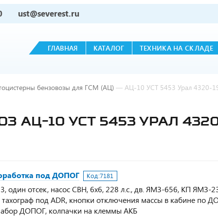
0
ust@severest.ru
ГЛАВНАЯ
КАТАЛОГ
ТЕХНИКА НА СКЛАДЕ
тоцистерны бензовозы для ГСМ (АЦ)
—
АЦ-10 УСТ 5453 Урал 4320-1
 АЦ-10 УСТ 5453 УРАЛ 4320
 доработка под ДОПОГ
Код:
7181
 один отсек, насос СВН, 6х6, 228 л.с., дв. ЯМЗ-656, КП ЯМЗ-2
, тахограф под ADR, кнопки отключения массы в кабине по Д
 набор ДОПОГ, колпачки на клеммы АКБ