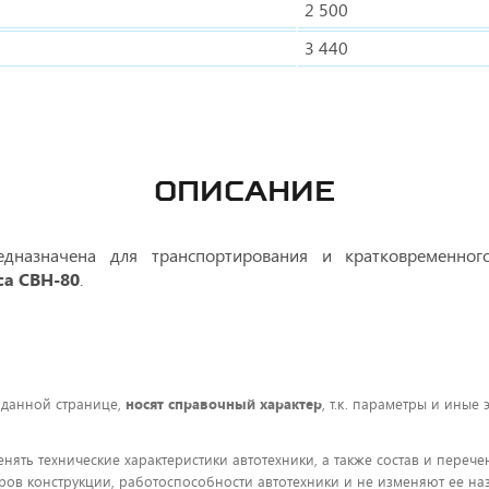
2 500
3 440
ОПИСАНИЕ
дназначена для транспортирования и кратковременного
са СВН-80
.
 данной странице,
носят справочный характер
, т.к. параметры и иные
енять технические характеристики автотехники, а также состав и пере
ов конструкции, работоспособности автотехники и не изменяют ее на