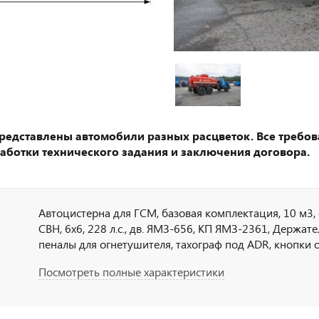
представлены автомобили разных расцветок. Все требов
аботки технического задания и заключения договора.
Автоцистерна для ГСМ, базовая комплектация, 10 м3, 
СВН, 6х6, 228 л.с., дв. ЯМЗ-656, КП ЯМЗ-2361, Держате
пеналы для огнетушителя, тахограф под ADR, кнопки 
кабине по ДОПОГ, наружная кнопка отключения массы
Посмотреть полные характеристики
набор ДОПОГ, колпачки на клеммы АКБ