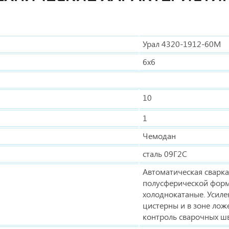
Урал 4320-1912-60М
6х6
10
1
Чемодан
сталь 09Г2С
Автоматическая сварк
полусферической фор
холоднокатаные. Усиле
цистерны и в зоне лож
контроль сварочных шв