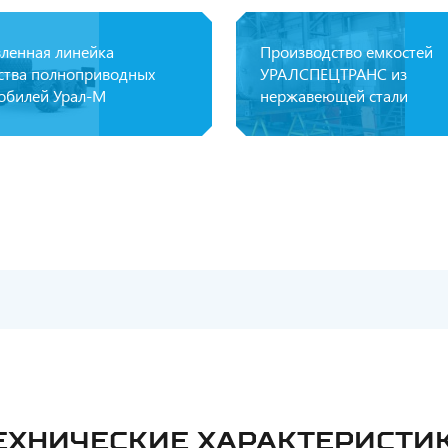
ленная линейка
Производство емкостей
ства полноприводных
УРАЛСПЕЦТРАНС из
обилей Урал-М
нержавеющей стали
ЕХНИЧЕСКИЕ ХАРАКТЕРИСТИ