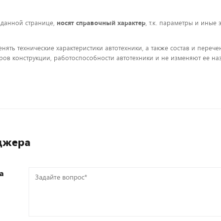
 данной странице,
носят справочный характер
, т.к. параметры и иные
енять технические характеристики автотехники, а также состав и пере
ов конструкции, работоспособности автотехники и не изменяют ее на
джера
а
Задайте
вопрос*