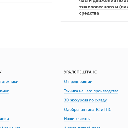
части движения по 
тяжеловесного и (ил
средства
У
УРАЛСПЕЦТРАНС
втотехники
О предприятии
изинг
Техника нашего производства
3D экскурсия по складу
Одобрения типа ТС и ПТС
зации
Наши клиенты
информация
Анкета потребителя