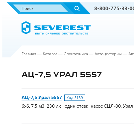
8-800-775-33-0
Главная
—
Каталог
—
Спецтехника
—
Автоцистерны
—
Ав
АЦ-7,5 УРАЛ 5557
АЦ-7,5 Урал 5557
Код:
3139
6х6, 7,5 м3, 230 л.с , один отсек, насос СЦЛ-00, Ура