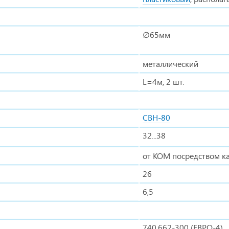
∅65мм
металлический
L=4м, 2 шт.
СВН-80
32...38
от КОМ посредством к
26
6,5
740.662-300 (ЕВРО-4)