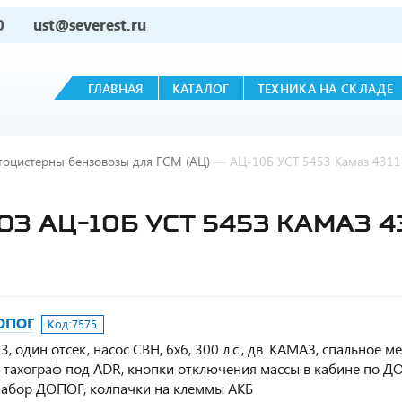
0
ust@severest.ru
ГЛАВНАЯ
КАТАЛОГ
ТЕХНИКА НА СКЛАДЕ
тоцистерны бензовозы для ГСМ (АЦ)
—
АЦ-10Б УСТ 5453 Камаз 4311
 АЦ-10Б УСТ 5453 КАМАЗ 43
ДОПОГ
Код:
7575
 один отсек, насос СВН, 6х6, 300 л.с., дв. КАМАЗ, спальное ме
, тахограф под ADR, кнопки отключения массы в кабине по Д
 набор ДОПОГ, колпачки на клеммы АКБ