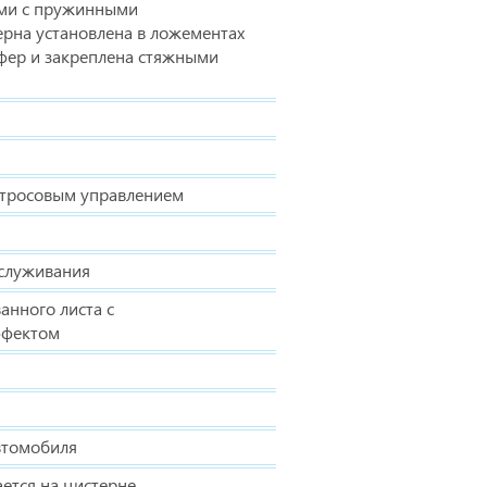
ами с пружинными
рна установлена в ложементах
фер и закреплена стяжными
с тросовым управлением
служивания
анного листа с
ффектом
втомобиля
ается на цистерне