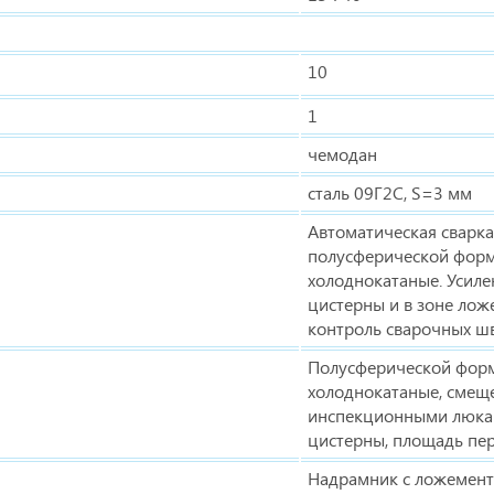
10
1
чемодан
сталь 09Г2С, S=3 мм
Автоматическая сварк
полусферической фор
холоднокатаные. Усиле
цистерны и в зоне лож
контроль сварочных шв
Полусферической фор
холоднокатаные, смеще
инспекционными люкам
цистерны, площадь пе
Надрамник с ложемент