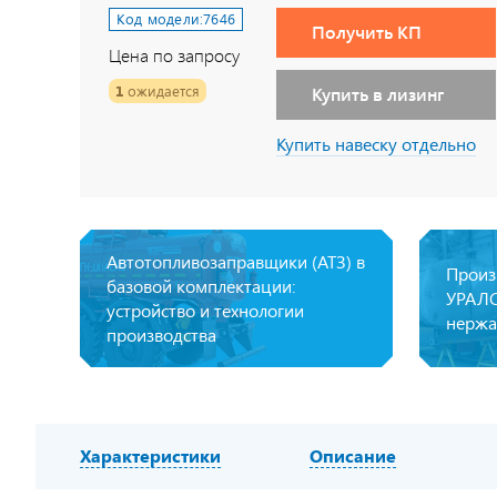
Код модели:
7646
Получить КП
Цена по запросу
1
ожидается
Купить в лизинг
Купить навеску отдельно
Автотопливозаправщики (АТЗ) в
Произ
базовой комплектации:
УРАЛС
устройство и технологии
нержа
производства
Характеристики
Описание