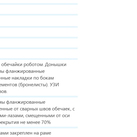
а обечайки роботом. Донышки
мы фланжированные
нные накладки по бокам
ементов (бронелисты). УЗИ
ов.
мы фланжированные
нные от сварных швов обечаек, с
и-лазами, смещенными от оси
рекрытия не менее 70%
ами закреплен на раме