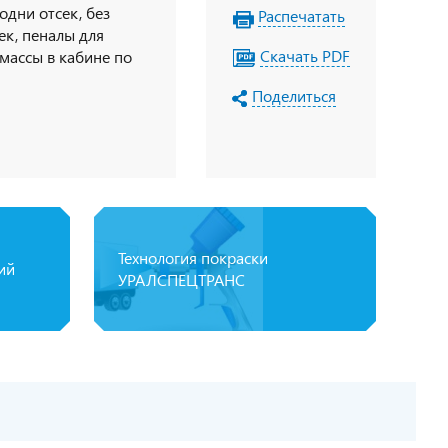
одни отсек, без
Распечатать
чек, пеналы для
Скачать PDF
массы в кабине по
 УОС, набор ДОПОГ,
Поделиться
Технология покраски
ий
УРАЛСПЕЦТРАНС