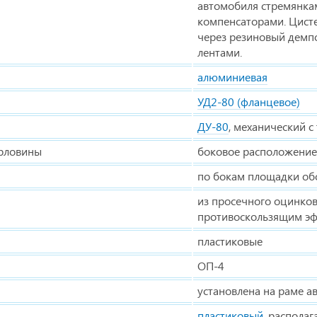
автомобиля стремянк
компенсаторами. Цисте
через резиновый демп
лентами.
алюминиевая
УД2-80 (фланцевое)
ДУ-80
, механический 
орловины
боковое расположение
по бокам площадки об
из просечного оцинков
противоскользящим э
пластиковые
ОП-4
установлена на раме а
пластиковый
, располаг