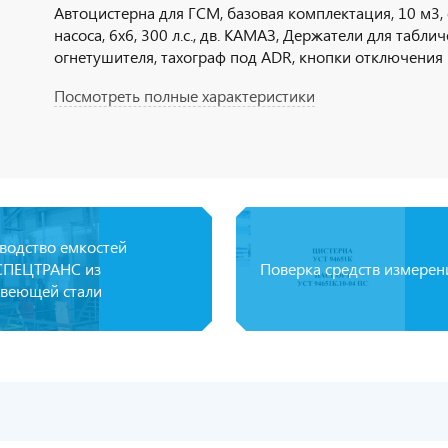
Автоцистерна для ГСМ, базовая комплектация, 10 м3, 
насоса, 6х6, 300 л.с., дв. КАМАЗ, Держатели для табли
огнетушителя, тахограф под ADR, кнопки отключения 
ДОПОГ, наружная кнопка отключения массы по IP65,
Посмотреть полные характеристики
колпачки на клеммы АКБ
водство емкостей
ПЕЦТРАНС из
Поверка средств измерен
веющей стали