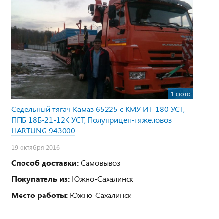
1 фото
Седельный тягач Камаз 65225 с КМУ ИТ-180 УСТ,
ППБ 18Б-21-12К УСТ, Полуприцеп-тяжеловоз
HARTUNG 943000
19 октября 2016
Способ доставки:
Самовывоз
Покупатель из:
Южно-Сахалинск
Место работы:
Южно-Сахалинск