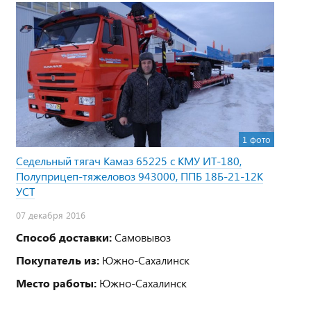
1 фото
Седельный тягач Камаз 65225 с КМУ ИТ-180,
Полуприцеп-тяжеловоз 943000, ППБ 18Б-21-12К
УСТ
07 декабря 2016
Способ доставки:
Самовывоз
Покупатель из:
Южно-Сахалинск
Место работы:
Южно-Сахалинск