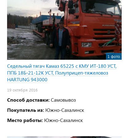
1 фото
Седельный тягач Камаз 65225 с КМУ ИТ-180 УСТ,
ППБ 18Б-21-12К УСТ, Полуприцеп-тяжеловоз
HARTUNG 943000
19 октября 2016
Способ доставки:
Самовывоз
Покупатель из:
Южно-Сахалинск
Место работы:
Южно-Сахалинск