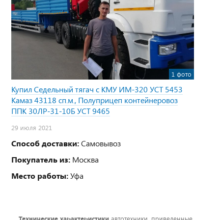
1 фото
Купил Седельный тягач с КМУ ИМ-320 УСТ 5453
Камаз 43118 сп.м., Полуприцеп контейнеровоз
ППК 30ЛР-31-10Б УСТ 9465
29 июля 2021
Способ доставки:
Самовывоз
Покупатель из:
Москва
Место работы:
Уфа
Технические характеристики
автотехники, приведенные