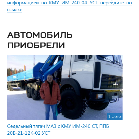
информацией по КМУ ИМ-240-04 УСТ перейдите по
ссылке
Автомобиль
приобрели
1 фото
Седельный тягач МАЗ с КМУ ИМ-240 СТ, ППБ
20Б-21-12К-02 УСТ