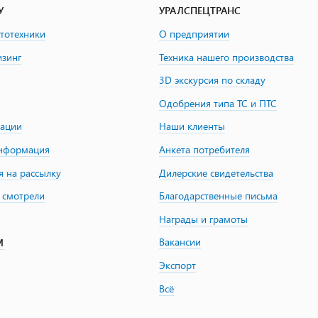
У
УРАЛСПЕЦТРАНС
втотехники
О предприятии
изинг
Техника нашего производства
3D экскурсия по складу
Одобрения типа ТС и ПТС
зации
Наши клиенты
информация
Анкета потребителя
я на рассылку
Дилерские свидетельства
 смотрели
Благодарственные письма
Награды и грамоты
Вакансии
М
Экспорт
Всё