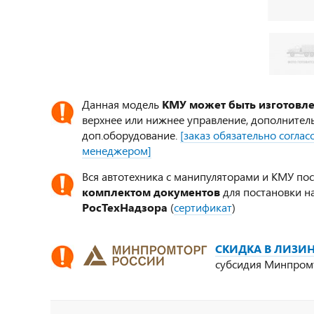
Данная модель
КМУ может быть изготовл
верхнее или нижнее управление, дополнител
доп.оборудование.
[заказ обязательно согла
менеджером]
Вся автотехника с манипуляторами и КМУ по
комплектом документов
для постановки на
РосТехНадзора
(
сертификат
)
СКИДКА В ЛИЗИН
субсидия Минпром