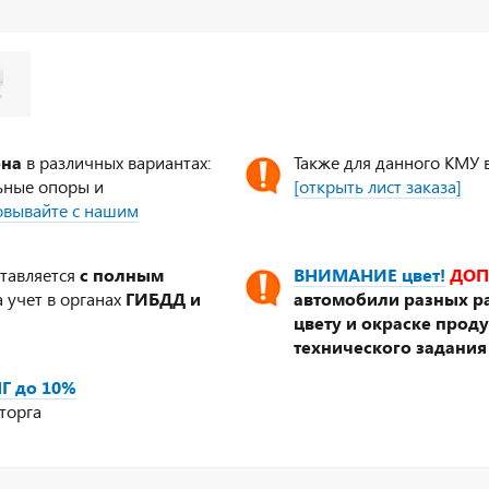
ена
в различных вариантах:
Также для данного КМУ 
ьные опоры и
[открыть лист заказа]
совывайте с нашим
ставляется
с полным
ВНИМАНИЕ цвет!
ДОП
 учет в органах
ГИБДД и
автомобили разных ра
цвету и окраске прод
технического задания
Г до 10%
торга