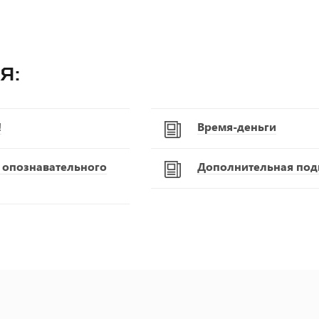
я:
!
Время-деньги
С опознавательного
Дополнительная подг