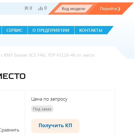
0
0
СЕРВИС
О ПРЕДПРИЯТИИ
КОНТАКТЫ
 с КМУ Soosan SCS 746L TOP 43118-46 сп. место
МЕСТО
Цена по запросу
Под заказ
Получить КП
Сравнить