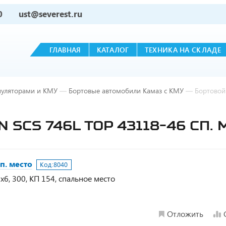
0
ust@severest.ru
ГЛАВНАЯ
КАТАЛОГ
ТЕХНИКА НА СКЛАДЕ
пуляторами и КМУ
—
Бортовые автомобили Камаз с КМУ
—
Бортовой
 SCS 746L TOP 43118-46 СП. 
п. место
Код:
8040
6, 300, КП 154, спальное место
Отложить