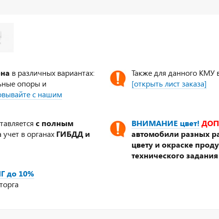
ена
в различных вариантах:
Также для данного КМУ 
ьные опоры и
[открыть лист заказа]
совывайте с нашим
ставляется
с полным
ВНИМАНИЕ цвет!
ДОП
 учет в органах
ГИБДД и
автомобили разных ра
цвету и окраске прод
технического задания
Г до 10%
торга