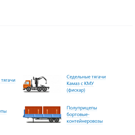
Седельные тягачи
 тягачи
Камаз с КМУ
(фискар)
Полуприцепы
епы
бортовые-
контейнеровозы