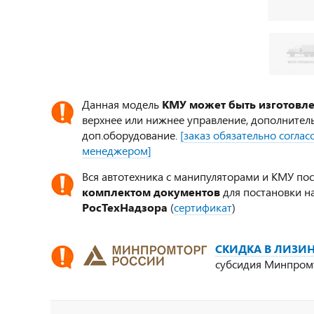
Данная модель
КМУ может быть изготовл
верхнее или нижнее управление, дополнител
доп.оборудование.
[заказ обязательно согла
менеджером]
Вся автотехника с манипуляторами и КМУ по
комплектом документов
для постановки на
РосТехНадзора
(
сертификат
)
СКИДКА В ЛИЗИН
субсидия Минпром