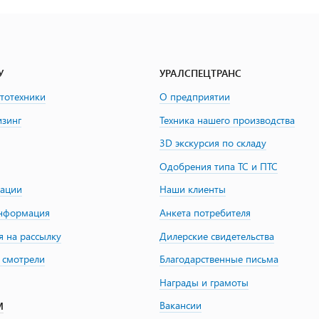
У
УРАЛСПЕЦТРАНС
втотехники
О предприятии
изинг
Техника нашего производства
3D экскурсия по складу
Одобрения типа ТС и ПТС
зации
Наши клиенты
информация
Анкета потребителя
я на рассылку
Дилерские свидетельства
 смотрели
Благодарственные письма
Награды и грамоты
Вакансии
М