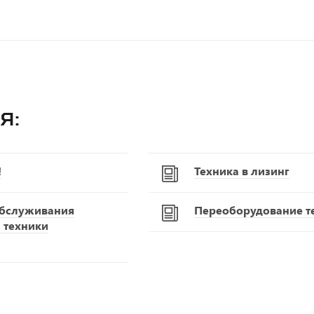
я:
!
Техника в лизинг
обслуживания
Переоборудование т
 техники