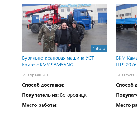
1 фото
Бурильно-крановая машина УСТ
БКМ Кам
Камаз с КМУ SAMYANG
НТS 2076
25 апреля 2013
14 августа 
Способ доставки:
Способ д
Покупатель из:
Богородицк
Покупате
Место работы:
Место р