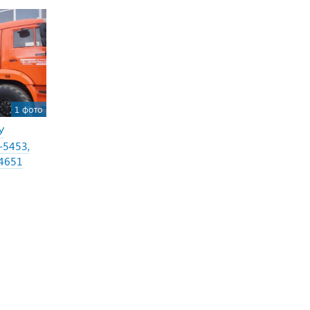
1 фото
У
-5453,
4651