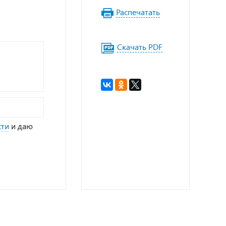
Распечатать
Скачать PDF
сти
и даю