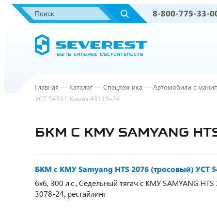
8-800-775-33-0
Главная
—
Каталог
—
Спецтехника
—
Автомобили с мани
УСТ 54531 Камаз 43118-24
БКМ С КМУ SAMYANG НТS
БКМ с КМУ Samyang НТS 2076 (тросовый) УСТ 5
6х6, 300 л.с., Седельный тягач с КМУ SAMYANG НТS 20
3078-24, рестайлинг