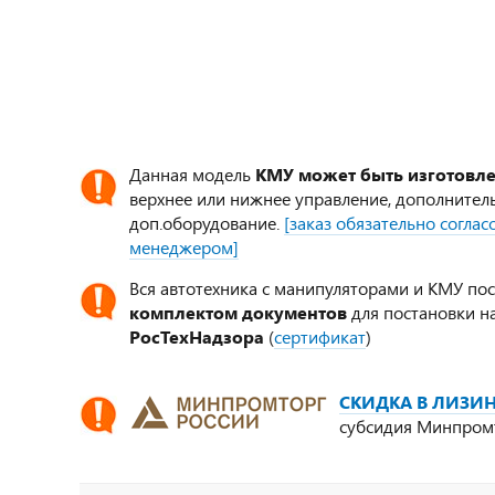
Данная модель
КМУ может быть изготовл
верхнее или нижнее управление, дополнител
доп.оборудование.
[заказ обязательно согла
менеджером]
Вся автотехника с манипуляторами и КМУ по
комплектом документов
для постановки на
РосТехНадзора
(
сертификат
)
СКИДКА В ЛИЗИН
субсидия Минпром