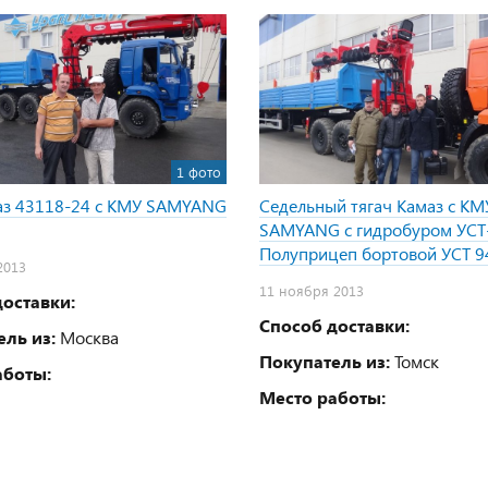
1 фото
аз 43118-24 с КМУ SAMYANG
Седельный тягач Камаз с КМ
SAMYANG с гидробуром УСТ
Полуприцеп бортовой УСТ 9
2013
11 ноября 2013
оставки:
Способ доставки:
ль из:
Москва
Покупатель из:
Томск
аботы:
Место работы: