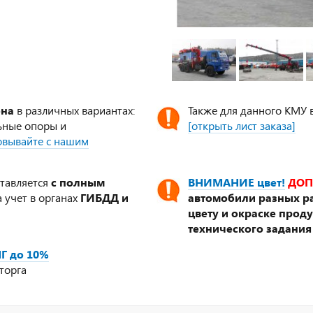
ена
в различных вариантах:
Также для данного КМУ 
ьные опоры и
[открыть лист заказа]
совывайте с нашим
ставляется
с полным
ВНИМАНИЕ цвет!
ДОП
 учет в органах
ГИБДД и
автомобили разных ра
цвету и окраске прод
технического задания
Г до 10%
торга