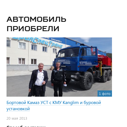
Автомобиль
приобрели
1 фото
Бортовой Камаз УСТ с КМУ Kanglim и буровой
установкой
20 мая 2013