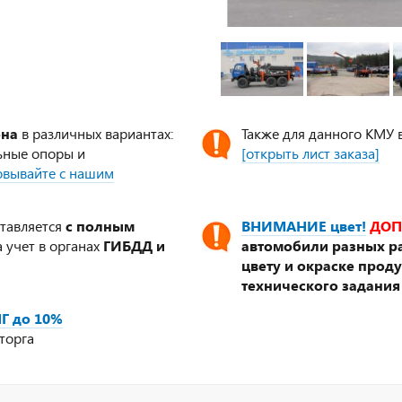
ена
в различных вариантах:
Также для данного КМУ 
ьные опоры и
[открыть лист заказа]
совывайте с нашим
ставляется
с полным
ВНИМАНИЕ цвет!
ДОП
 учет в органах
ГИБДД и
автомобили разных ра
цвету и окраске прод
технического задания
Г до 10%
торга