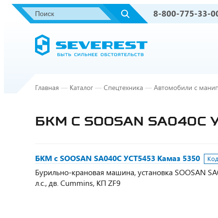
8-800-775-33-0
Главная
—
Каталог
—
Спецтехника
—
Автомобили с мани
БКМ С SOOSAN SA040C 
БКМ с SOOSAN SA040C УСТ5453 Камаз 5350
Код
Бурильно-крановая машина, установка SOOSAN SA040C
л.с., дв. Cummins, КП ZF9