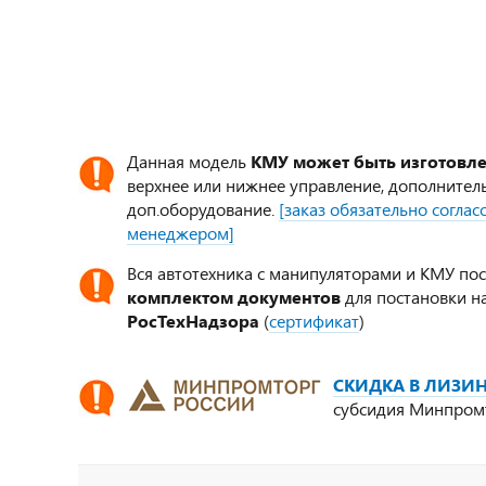
Данная модель
КМУ может быть изготовл
верхнее или нижнее управление, дополнител
доп.оборудование.
[заказ обязательно согла
менеджером]
Вся автотехника с манипуляторами и КМУ по
комплектом документов
для постановки на
РосТехНадзора
(
сертификат
)
СКИДКА В ЛИЗИН
субсидия Минпром