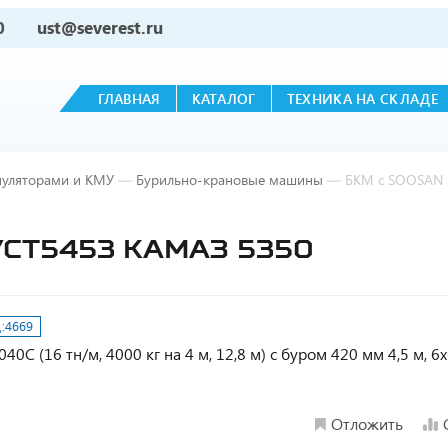
0
ust@severest.ru
ГЛАВНАЯ
КАТАЛОГ
ТЕХНИКА НА СКЛАДЕ
пуляторами и КМУ
—
Бурильно-крановые машины
—
БКМ с SOOSAN 
УСТ5453 КАМАЗ 5350
:
4669
 (16 тн/м, 4000 кг на 4 м, 12,8 м) с буром 420 мм 4,5 м, 6х
Отложить