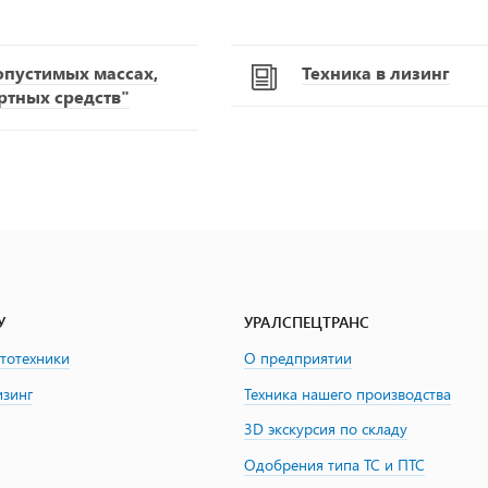
опустимых массах,
Техника в лизинг
ртных средств"
У
УРАЛСПЕЦТРАНС
втотехники
О предприятии
изинг
Техника нашего производства
3D экскурсия по складу
Одобрения типа ТС и ПТС