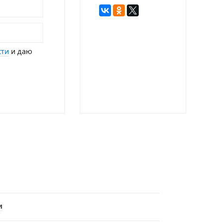
сти
и даю
и