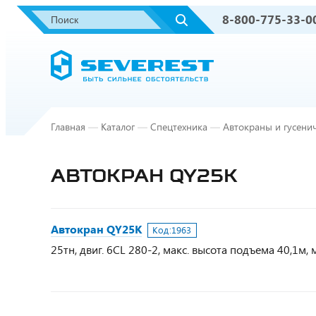
8-800-775-33-0
Главная
—
Каталог
—
Спецтехника
—
Автокраны и гусени
АВТОКРАН QY25K
Автокран QY25K
Код:
1963
25тн, двиг. 6CL 280-2, макс. высота подъема 40,1м