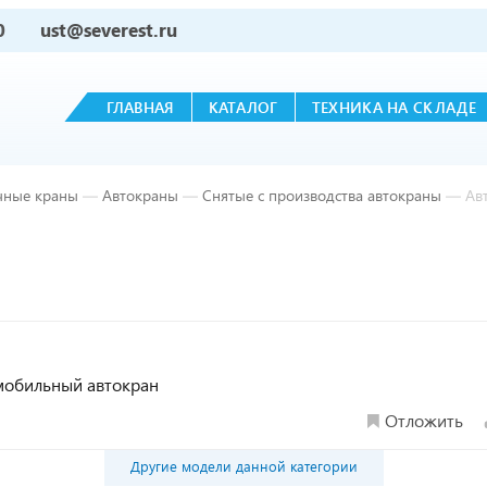
0
ust@severest.ru
ГЛАВНАЯ
КАТАЛОГ
ТЕХНИКА НА СКЛАДЕ
чные краны
—
Автокраны
—
Снятые с производства автокраны
—
Ав
, мобильный автокран
Отложить
Другие модели данной категории