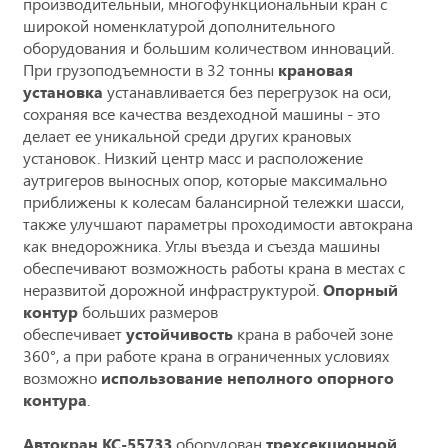
производительный, многофункциональный кран с
широкой номенклатурой дополнительного
оборудования и большим количеством инноваций.
При грузоподъемности в 32 тонны
крановая
установка
устанавливается без перегрузок на оси,
сохраняя все качества вездеходной машины - это
делает ее уникальной среди других крановых
установок. Низкий центр масс и расположение
аутригеров выносных опор, которые максимально
приближены к колесам балансирной тележки шасси,
также улучшают параметры проходимости автокрана
как внедорожника. Углы въезда и съезда машины
обеспечивают возможность работы крана в местах с
неразвитой дорожной инфраструктурой.
Опорный
контур
больших размеров
обеспечивает
устойчивость
крана в рабочей зоне
360°, а при работе крана в ограниченных условиях
возможно
использование неполного опорного
контура
.
Автокран КС-55733
оборудован
трехсекционной