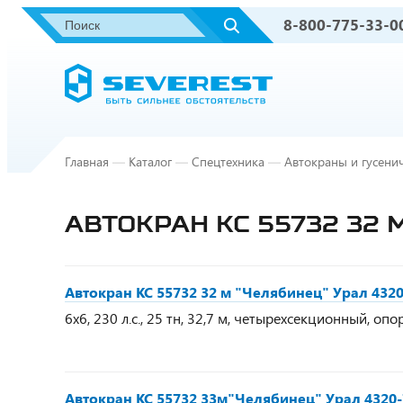
8-800-775-33-0
Главная
—
Каталог
—
Спецтехника
—
Автокраны и гусени
АВТОКРАН КС 55732 32 
Автокран КС 55732 32 м "Челябинец" Урал 432
6х6, 230 л.с., 25 тн, 32,7 м, четырехсекционный, оп
Автокран КС 55732 33м"Челябинец" Урал 4320-