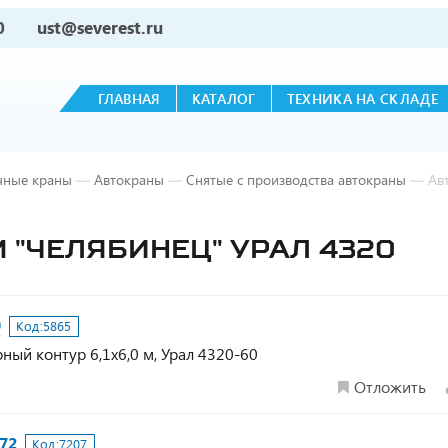
0
ust@severest.ru
ГЛАВНАЯ
КАТАЛОГ
ТЕХНИКА НА СКЛАДЕ
чные краны
—
Автокраны
—
Снятые с производства автокраны
—
Ав
М "ЧЕЛЯБИНЕЦ" УРАЛ 4320
0
Код:
5865
орный контур 6,1х6,0 м, Урал 4320-60
Отложить
72
Код:
7207