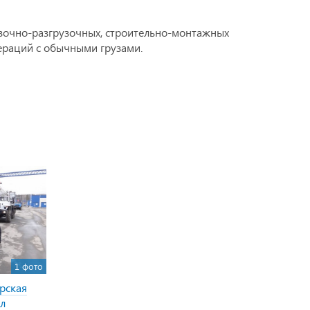
узочно-разгрузочных, строительно-монтажных
пераций с обычными грузами.
1 фото
рская
ал