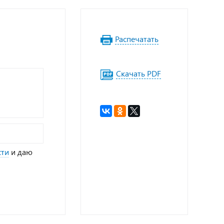
Распечатать
Скачать PDF
сти
и даю