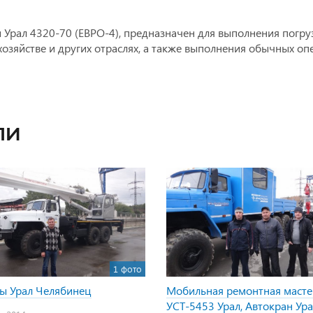
 Урал 4320-70 (ЕВРО-4), предназначен для выполнения погр
хозяйстве и других отраслях, а также выполнения обычных о
ли
1 фото
ы Урал Челябинец
Мобильная ремонтная масте
УСТ-5453 Урал, Автокран Ур