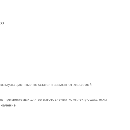
оз
 эксплуатационные показатели зависят от желаемой
чень применяемых для ее изготовления комплектующих, если
значение.