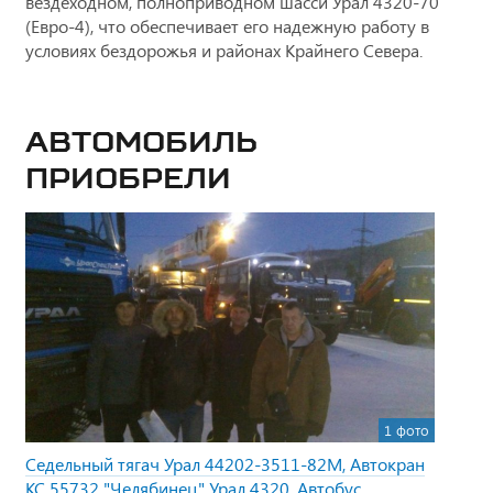
вездеходном, полноприводном шасси Урал 4320-70
(Евро-4), что обеспечивает его надежную работу в
условиях бездорожья и районах Крайнего Севера.
Автомобиль
приобрели
1 фото
Седельный тягач Урал 44202-3511-82М, Автокран
КС 55732 "Челябинец" Урал 4320, Автобус