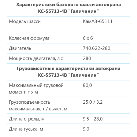
Характеристики базового шасси автокрана
КС-55713-4В "Галичанин"
Модель шасси
КамАЗ-65111
Колесная формула
6 х 6
Двигатель
740.622-280
Мощность двигателя, л.с.
280
Грузовысотные характеристики автокрана
КС-55713-4В "Галичанин"
Максимальный грузовой
80,0
момент, т х м
Грузоподъёмность
25,0 / 3,2
максимальная, т / вылет, м
Длина стрелы, м
9,5 - 28,0
Длина гуська, м
9,0