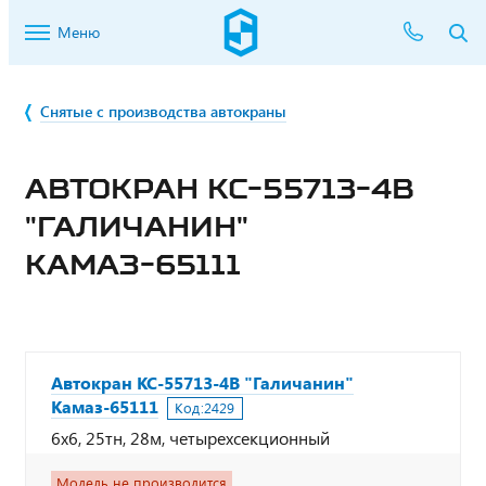
Меню
Снятые с производства автокраны
АВТОКРАН КС-55713-4В
"ГАЛИЧАНИН"
КАМАЗ-65111
Автокран КС-55713-4В "Галичанин"
Камаз-65111
Код:
2429
6x6, 25тн, 28м, четырехсекционный
Модель не производится