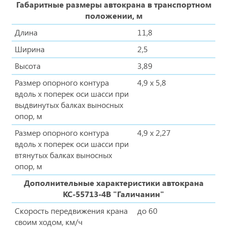
Габаритные размеры автокрана в транспортном
положении, м
Длина
11,8
Ширина
2,5
Высота
3,89
Размер опорного контура
4,9 х 5,8
вдоль х поперек оси шасси при
выдвинутых балках выносных
опор, м
Размер опорного контура
4,9 х 2,27
вдоль х поперек оси шасси при
втянутых балках выносных
опор, м
Дополнительные характеристики автокрана
КС-55713-4В "Галичанин"
Скорость передвижения крана
до 60
своим ходом, км/ч