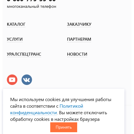
многоканальный телефон
КАТАЛОГ
ЗАКАЗЧИКУ
УСЛУГИ
ПАРТНЕРАМ
УРАЛСПЕЦТРАНС
НОВОСТИ
Мы используем cookies для улучшения работы
сайта в соответствии с
Политикой
УралСпецТранс
конфиденциальности
. Вы можете отключить
© ООО «Урал СТ», 2000-2026
обработку cookies в настройках браузера
Политика конфиденциальности
Принять
RUS
ENG
CHN