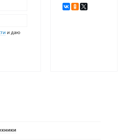
сти
и даю
ехники