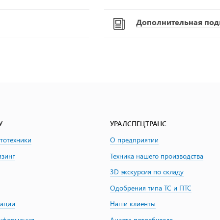
Дополнительная подг
У
УРАЛСПЕЦТРАНС
втотехники
О предприятии
изинг
Техника нашего производства
3D экскурсия по складу
Одобрения типа ТС и ПТС
зации
Наши клиенты
информация
Анкета потребителя