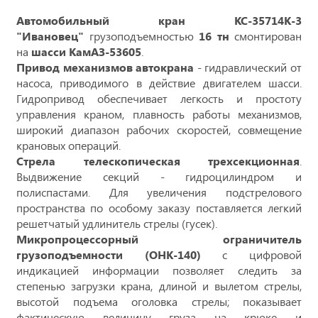
Автомобильный кран КС-35714К-3
"Ивановец"
грузоподъемностью
16 тн
смонтирован
на
шасси КамАЗ-53605
.
Привод механизмов автокрана
- гидравлический от
насоса, приводимого в действие двигателем шасси.
Гидропривод обеспечивает легкость и простоту
управления краном, плавность работы механизмов,
широкий диапазон рабочих скоростей, совмещение
крановых операций.
Стрела телескопическая трехсекционная
.
Выдвижение секций - гидроцилиндром и
полиспастами. Для увеличения подстрелового
пространства по особому заказу поставляется легкий
решетчатый удлинитель стрелы (гусек).
Микропроцессорный ограничитель
грузоподъемности (ОНК-140)
с цифровой
индикацией информации позволяет следить за
степенью загрузки крана, длиной и вылетом стрелы,
высотой подъема оголовка стрелы; показывает
фактическую величину груза на крюке и