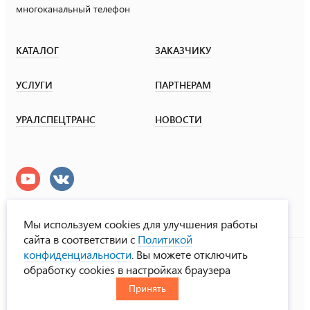
многоканальный телефон
КАТАЛОГ
ЗАКАЗЧИКУ
УСЛУГИ
ПАРТНЕРАМ
УРАЛСПЕЦТРАНС
НОВОСТИ
Мы используем cookies для улучшения работы
сайта в соответствии с
Политикой
УралСпецТранс
конфиденциальности
. Вы можете отключить
© ООО «Урал СТ», 2000-2026
обработку cookies в настройках браузера
Политика конфиденциальности
Принять
RUS
ENG
CHN