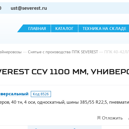
0
ust@severest.ru
ГЛАВНАЯ
КАТАЛОГ
ТЕХНИКА НА СКЛАДЕ
ейнеровозы
—
Снятые с производства ППК SEVEREST
—
ППК 40-42ЛЛ
VEREST ССУ 1100 ММ, УНИВЕ
ниверсальный
Код:
8526
ов, 40 тн, 4 оси, односкатный, шины 385/55 R22,5, пневмат
Отложить