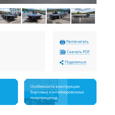
Распечатать
Скачать PDF
Поделиться
Особенности конструкции
бортовых контейнеровозных
полуприцепов