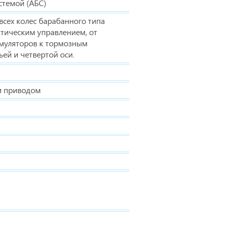
стемой (АБС)
сех колес барабанного типа
атическим управлением, от
муляторов к тормозным
ей и четвертой оси.
м приводом