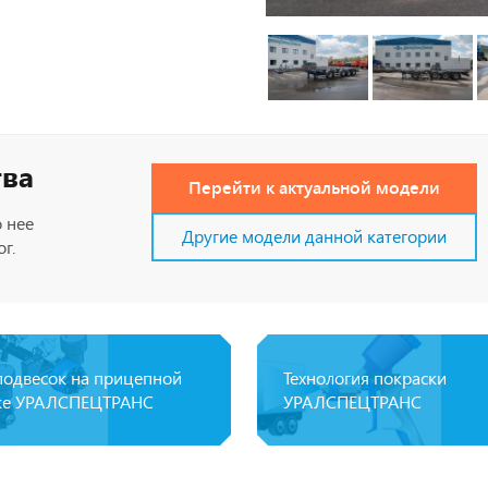
тва
Перейти к актуальной модели
 нее
Другие модели данной категории
г.
подвесок на прицепной
Технология покраски
ке УРАЛСПЕЦТРАНС
УРАЛСПЕЦТРАНС