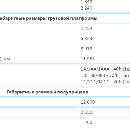
1 840
2 240
Габаритные размеры грузовой платформы
2 259
5 853
8 918
), мм
11 985
1A/1AA/1ААА - 40ft (1ш
1B/1BB/ВВВ - 30ft (1 шт.
1C/1CC/1ССС - 20ft (2ш
Габаритные размеры полуприцепа
12 600
2 550
1 260