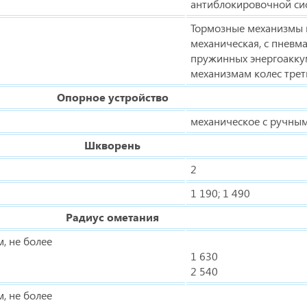
антиблокировочной си
Тормозные механизмы в
механическая, с пневм
пружинных энергоакку
механизмам колес треть
Опорное устройство
механическое с ручны
Шкворень
2
1 190; 1 490
Радиус ометания
, не более
1 630
2 540
, не более