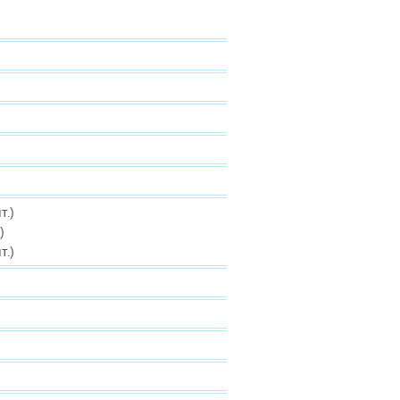
т.)
)
т.)