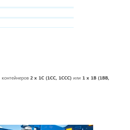
и контейнеров
2 х 1С (1СС, 1ССС)
или
1 х 1B (1BB,