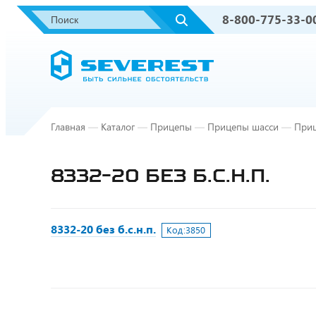
8-800-775-33-0
Главная
—
Каталог
—
Прицепы
—
Прицепы шасси
—
Приц
8332-20 БЕЗ Б.С.Н.П.
8332-20 без б.с.н.п.
Код:
3850