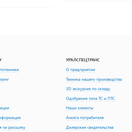
У
УРАЛСПЕЦТРАНС
втотехники
О предприятии
изинг
Техника нашего производства
3D экскурсия по складу
Одобрения типа ТС и ПТС
зации
Наши клиенты
информация
Анкета потребителя
я на рассылку
Дилерские свидетельства