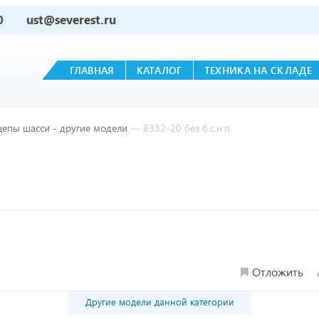
0
ust@severest.ru
ГЛАВНАЯ
КАТАЛОГ
ТЕХНИКА НА СКЛАДЕ
епы шасси - другие модели
—
8332-20 без б.с.н.п.
Отложить
Другие модели данной категории